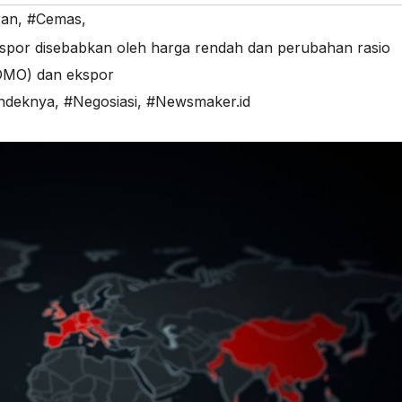
ran
,
#Cemas
,
spor disebabkan oleh harga rendah dan perubahan rasio
(DMO) dan ekspor
ndeknya
,
#Negosiasi
,
#Newsmaker.id