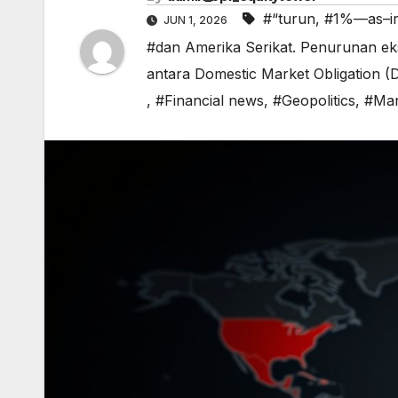
#“turun
,
#1%—as–i
JUN 1, 2026
#dan Amerika Serikat. Penurunan ek
antara Domestic Market Obligation 
,
#Financial news
,
#Geopolitics
,
#Ma