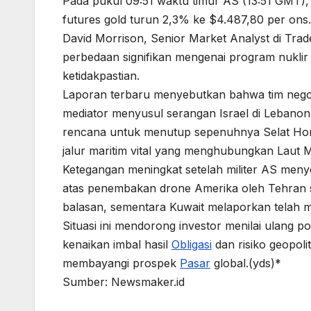
Pada pukul 09:51 waktu timur AS (13:51 GMT),
futures gold turun 2,3% ke $4.487,80 per ons.
David Morrison, Senior Market Analyst di Trad
perbedaan signifikan mengenai program nukli
ketidakpastian.
Laporan terbaru menyebutkan bahwa tim negos
mediator menyusul serangan Israel di Lebano
rencana untuk menutup sepenuhnya Selat Hor
jalur maritim vital yang menghubungkan Laut
Ketegangan meningkat setelah militer AS menye
atas penembakan drone Amerika oleh Tehran 
balasan, sementara Kuwait melaporkan telah 
Situasi ini mendorong investor menilai ulang p
kenaikan imbal hasil
Obligasi
dan risiko geopoli
membayangi prospek
Pasar
global.(yds)*
Sumber: Newsmaker.id