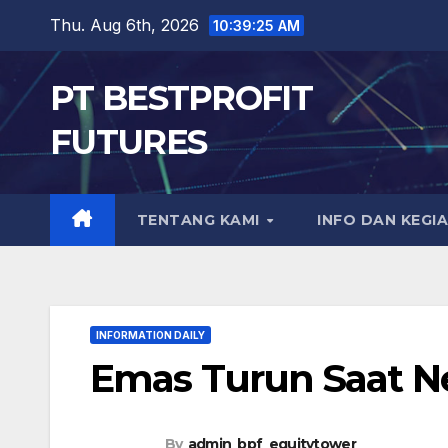
Skip
Thu. Aug 6th, 2026
10:39:26 AM
to
content
PT BESTPROFIT
FUTURES
TENTANG KAMI
INFO DAN KEGI
INFORMATION DAILY
Emas Turun Saat N
By
admin_bpf_equitytower