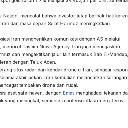
 spot gold turun 1,7% menjadi $4.462,54 per ons, sementa
e Nation, mencatat bahwa investor tetap berhati-hati kare
r Iran dan masa depan Selat Hormuz meningkatkan
iasi Iran menghentikan komunikasi dengan AS melalui
n, menurut Tasnim News Agency. Iran juga menegaskan
muz dan mengaktifkan jalur lain termasuk Bab El-Mandeb
 Merah dengan Teluk Aden.
rang situs radar dan kendali drone di Iran, sebagai respon
selama akhir pekan. Iran kemudian melancarkan serangan
mencegat tembakan drone dan rudal.
osisi aset safe-haven, dengan
Emas
menghadapi tekanan da
tik yang meningkat, sementara potensi inflasi energi terus