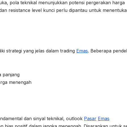
muka, pola teknikal menunjukkan potensi pergerakan harga
an resistance level kunci perlu dipantau untuk menentuk
ki strategi yang jelas dalam trading
Emas
. Beberapa pende
a panjang
harga menengah
damental dan sinyal teknikal, outlook
Pasar
Emas
an bias positif dalam jangka menengah. Disarankan untuk se