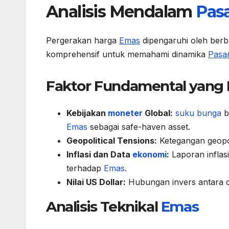
Analisis Mendalam
Pas
Pergerakan harga
Emas
dipengaruhi oleh berba
komprehensif untuk memahami dinamika
Pasa
Faktor Fundamental yan
Kebijakan
moneter
Global:
suku bunga
b
Emas
sebagai safe-haven asset.
Geopolitical Tensions:
Ketegangan geopo
Inflasi dan Data
ekonomi
:
Laporan infla
terhadap
Emas
.
Nilai US Dollar:
Hubungan invers antara 
Analisis Teknikal
Emas