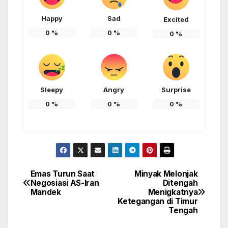
Happy
Sad
Excited
0
%
0
%
0
%
Sleepy
Angry
Surprise
0
%
0
%
0
%
Emas Turun Saat
Minyak Melonjak
Post
Negosiasi AS-Iran
Ditengah
Mandek
Menigkatnya
navigation
Ketegangan di Timur
Tengah