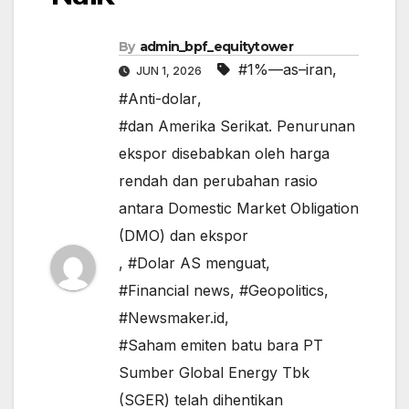
By
admin_bpf_equitytower
#1%—as–iran
,
JUN 1, 2026
#Anti-dolar
,
#dan Amerika Serikat. Penurunan
ekspor disebabkan oleh harga
rendah dan perubahan rasio
antara Domestic Market Obligation
(DMO) dan ekspor
,
#Dolar AS menguat
,
#Financial news
,
#Geopolitics
,
#Newsmaker.id
,
#Saham emiten batu bara PT
Sumber Global Energy Tbk
(SGER) telah dihentikan