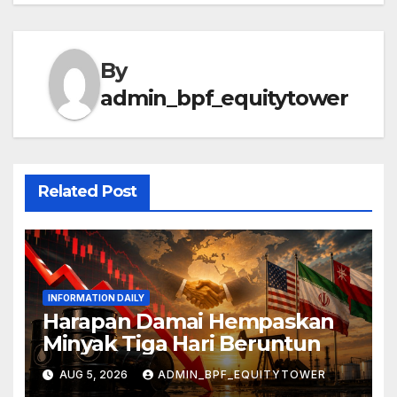
By
admin_bpf_equitytower
Related Post
INFORMATION DAILY
Harapan Damai Hempaskan
Minyak Tiga Hari Beruntun
AUG 5, 2026
ADMIN_BPF_EQUITYTOWER