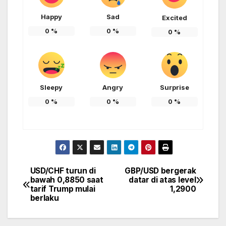
Happy
Sad
Excited
0
%
0
%
0
%
Sleepy
Angry
Surprise
0
%
0
%
0
%
USD/CHF turun di
GBP/USD bergerak
Post
bawah 0,8850 saat
datar di atas level
tarif Trump mulai
1,2900
navigation
berlaku