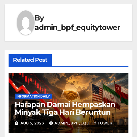
By
admin_bpf_equitytower
Related Post
INFORMATION DAILY
Harapan Damai Hempaskan
Minyak Tiga Hari Beruntun
AUG 5, 2026
ADMIN_BPF_EQUITYTOWER