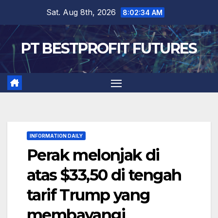
Skip
Sat. Aug 8th, 2026
8:02:35 AM
to
content
PT BESTPROFIT FUTURES
INFORMATION DAILY
Perak melonjak di
atas $33,50 di tengah
tarif Trump yang
membayangi