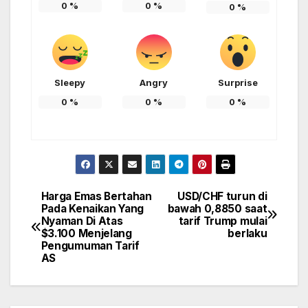
0
%
0
%
0
%
Sleepy
Angry
Surprise
0
%
0
%
0
%
Harga Emas Bertahan
USD/CHF turun di
Post
Pada Kenaikan Yang
bawah 0,8850 saat
Nyaman Di Atas
tarif Trump mulai
navigation
$3.100 Menjelang
berlaku
Pengumuman Tarif
AS