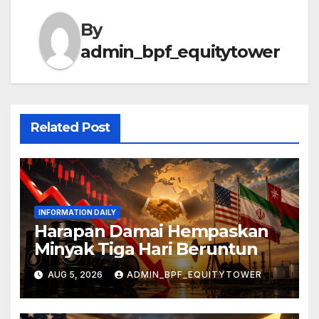
By
admin_bpf_equitytower
Related Post
INFORMATION DAILY
Harapan Damai Hempaskan
Minyak Tiga Hari Beruntun
AUG 5, 2026
ADMIN_BPF_EQUITYTOWER