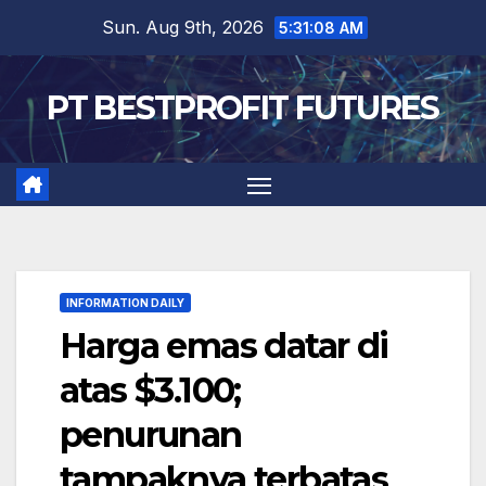
Skip
Sun. Aug 9th, 2026
5:31:09 AM
to
content
PT BESTPROFIT FUTURES
INFORMATION DAILY
Harga emas datar di
atas $3.100;
penurunan
tampaknya terbatas