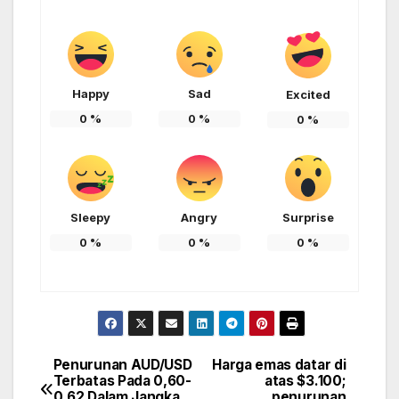
Happy
Sad
Excited
0
%
0
%
0
%
Sleepy
Angry
Surprise
0
%
0
%
0
%
Penurunan AUD/USD
Harga emas datar di
Post
Terbatas Pada 0,60-
atas $3.100;
0,62 Dalam Jangka
penurunan