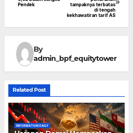
navigation
Pendek
tampaknya terbatas
di tengah
kekhawatiran tarif AS
By
admin_bpf_equitytower
Related Post
INFORMATION DAILY