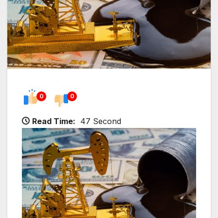
0
0
Read Time:
47 Second