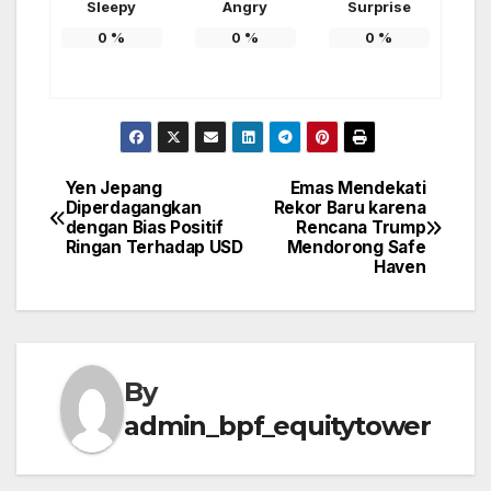
Sleepy
Angry
Surprise
0
%
0
%
0
%
Yen Jepang
Emas Mendekati
Post
Diperdagangkan
Rekor Baru karena
dengan Bias Positif
Rencana Trump
navigation
Ringan Terhadap USD
Mendorong Safe
Haven
By
admin_bpf_equitytower