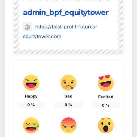
admin_bpf_equitytower
https://best-profit-futures-
equitytower.com
Happy
Sad
Excited
0
%
0
%
0
%