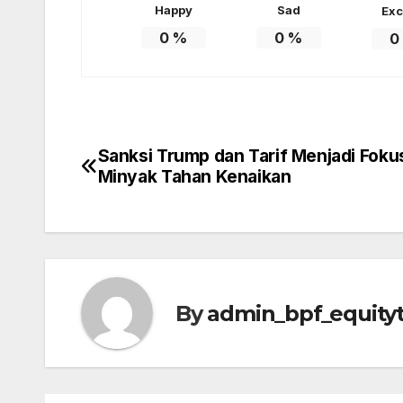
Happy
Sad
Exc
0
%
0
%
0
Sanksi Trump dan Tarif Menjadi Foku
Post
Minyak Tahan Kenaikan
navigation
By
admin_bpf_equity