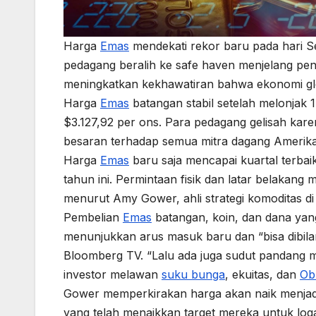
Harga
Emas
mendekati rekor baru pada hari Se
pedagang beralih ke safe haven menjelang p
meningkatkan kekhawatiran bahwa ekonomi gl
Harga
Emas
batangan stabil setelah melonjak 1
$3.127,92 per ons. Para pedagang gelisah k
besaran terhadap semua mitra dagang Amerika
Harga
Emas
baru saja mencapai kuartal terbai
tahun ini. Permintaan fisik dan latar belaka
menurut Amy Gower, ahli strategi komoditas di
Pembelian
Emas
batangan, koin, dan dana yang
menunjukkan arus masuk baru dan “bisa dibila
Bloomberg TV. “Lalu ada juga sudut pandang
investor melawan
suku bunga
, ekuitas, dan
Obl
Gower memperkirakan harga akan naik menjadi
yang telah menaikkan target mereka untuk log