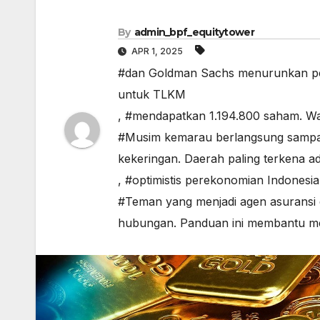
By
admin_bpf_equitytower
APR 1, 2025
#dan Goldman Sachs menurunkan pe
untuk TLKM
,
#mendapatkan 1.194.800 saham. Wak
#Musim kemarau berlangsung sampai
kekeringan. Daerah paling terkena
,
#optimistis perekonomian Indonesia 
#Teman yang menjadi agen asuransi
hubungan. Panduan ini membantu men