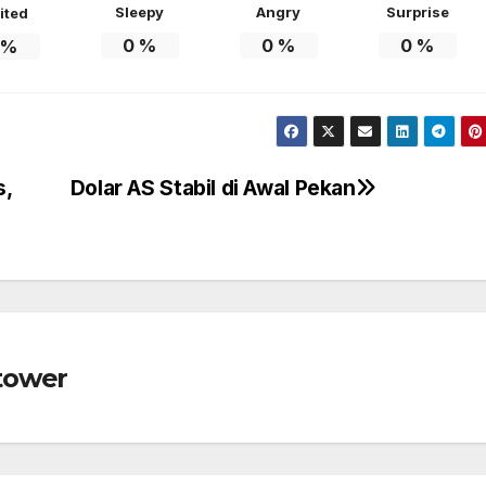
Sleepy
Angry
Surprise
ited
0
%
0
%
0
%
%
s,
Dolar AS Stabil di Awal Pekan
tower