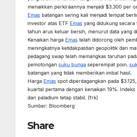
menaikkan perkiraannya menjadi $3.300 per on
Emas
batangan sering kali menjadi tempat berli
investor atas ETF
Emas
yang didukung secara f
tahun arus keluar bersih, menurut data yang 
Kenaikan harga
Emas
telah didorong oleh pemb
meningkatnya ketidakpastian geopolitik dan m
pedagang swap telah memangkas taruhan pada 
pemotongan
suku bunga
seperempat poin.
su
batangan yang tidak memberikan imbal hasil.
Harga
Emas
spot diperdagangkan pada $3.125,5
kuartal pertama dengan kenaikan 19%. Indeks 
dan paladium tetap stabil. (frk)
Sumber: Bloomberg
Share