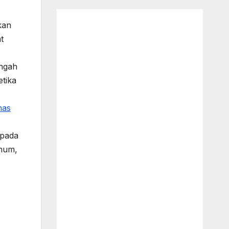
kan
t
engah
tika
mas
 pada
inum,