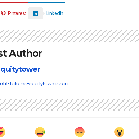
Pinterest
LinkedIn
st Author
quitytower
rofit-futures-equitytower.com