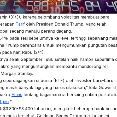
nin (31/3), karena gelombang volatilitas membuat para
enerapan
Tarif
oleh Presiden Donald Trump, yang telah
obal sedang menuju perang dagang.
,4% pada sesi sebelumnya ke level tertinggi sepanjang mas
arena Trump berencana untuk mengumumkan pungutan besa
 pada hari Rabu (2/4).
knya sejak September 1986 setelah naik hampir seperlima 
ng makro yang menguntungkan membantu mendorong reli,
 Morgan Stanley.
 diperdagangkan di bursa (ETF) oleh investor baru-baru in
ng masih banyak lagi yang harus dilakukan,” kata Gower di
 makro
Emas
tentang bagaimana ia bersaing dalam portofoli
igasi
.”
 $3.300-$3.400 tahun ini, mengikuti beberapa bank besar
am mulia tersebut. Goldman Sachs Group Inc. bulan ini