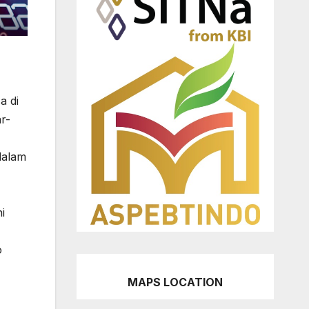
a di
r-
dalam
i
o
MAPS LOCATION