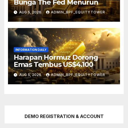
Bunga The Fed Menurun
AUG 5, 2026
ADMIN_BPF_EQUITYTOWER
INFORMATION DAILY
Harapan Hormuz Dorong
Emas Tembus US$4.100
AUG 5, 2026
ADMIN_BPF_EQUITYTOWER
DEMO REGISTRATION & ACCOUNT