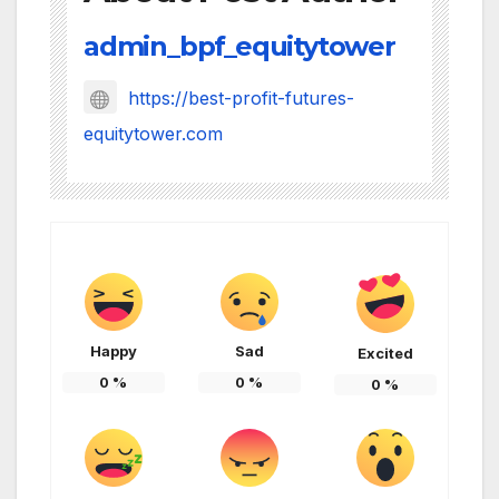
admin_bpf_equitytower
https://best-profit-futures-
equitytower.com
Happy
Sad
Excited
0
%
0
%
0
%