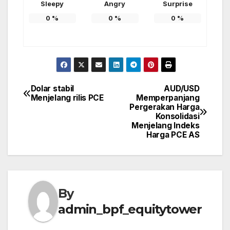
Sleepy
Angry
Surprise
0
%
0
%
0
%
Dolar stabil
AUD/USD
Post
Menjelang rilis PCE
Memperpanjang
Pergerakan Harga
navigation
Konsolidasi
Menjelang Indeks
Harga PCE AS
By
admin_bpf_equitytower