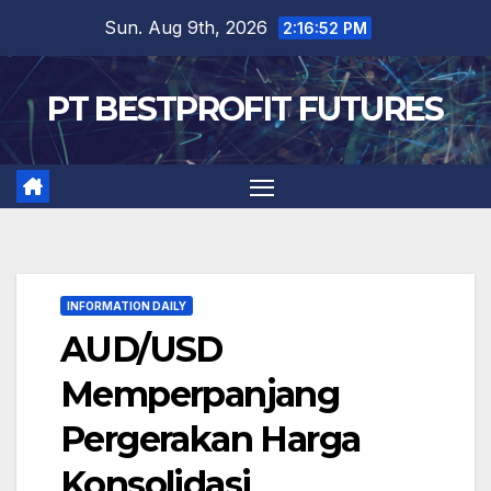
Skip
Sun. Aug 9th, 2026
2:16:53 PM
to
content
PT BESTPROFIT FUTURES
INFORMATION DAILY
AUD/USD
Memperpanjang
Pergerakan Harga
Konsolidasi