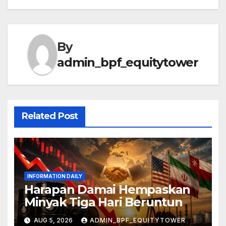
By
admin_bpf_equitytower
Related Post
INFORMATION DAILY
Harapan Damai Hempaskan
Minyak Tiga Hari Beruntun
AUG 5, 2026
ADMIN_BPF_EQUITYTOWER