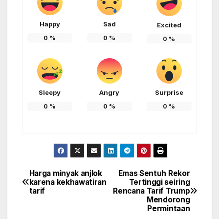
Happy
Sad
Excited
0
%
0
%
0
%
Sleepy
Angry
Surprise
0
%
0
%
0
%
Harga minyak anjlok
Emas Sentuh Rekor
Post
karena kekhawatiran
Tertinggi seiring
tarif
Rencana Tarif Trump
navigation
Mendorong
Permintaan