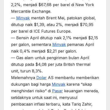
2,2%, menjadi $67,68 per barel di New York
Mercantile Exchange.
—
Minyak
mentah Brent Mei, patokan global,
ditutup naik $1,39, atau 2%, menjadi $70,95
per barel di ICE Futures Europe.
— Bensin April ditutup naik 2,1% menjadi $2,15
per galon, sementara
Minyak
pemanas April
naik 0,4% menjadi $2,21 per galon.
— Gas alam untuk pengiriman bulan April
ditutup pada $4,08 per juta British thermal
unit, turun 8,3%.
Melemahnya
Dolar
AS membantu memberikan
dukungan bagi harga
Minyak
karena “sikap
menghindari risiko” di
Pasar
keuangan mereda,
setidaknya untuk saat ini, menyusul
pembacaan inflasi terbaru, kata Tariq Zahir,