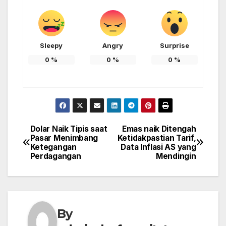
Sleepy
Angry
Surprise
0
%
0
%
0
%
Dolar Naik Tipis saat
Emas naik Ditengah
Post
Pasar Menimbang
Ketidakpastian Tarif,
Ketegangan
Data Inflasi AS yang
navigation
Perdagangan
Mendingin
By