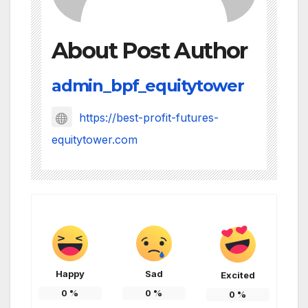
About Post Author
admin_bpf_equitytower
https://best-profit-futures-
equitytower.com
Happy
Sad
Excited
0
%
0
%
0
%