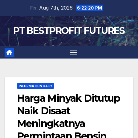
Skip
Fri. Aug 7th, 2026
6:22:21 PM
to
content
PT BESTPROFIT FUTURES
INFORMATION DAILY
Harga Minyak Ditutup
Naik Disaat
Meningkatnya
Permintaan Bensin