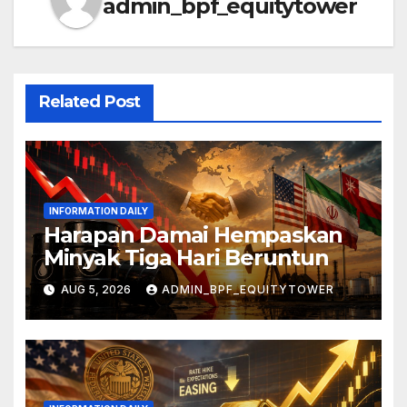
admin_bpf_equitytower
Related Post
INFORMATION DAILY
Harapan Damai Hempaskan
Minyak Tiga Hari Beruntun
AUG 5, 2026
ADMIN_BPF_EQUITYTOWER