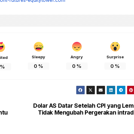
rofit-futures-equitytower.com
Sleepy
Angry
Surprise
ited
0
%
0
%
0
%
%
Dolar AS Datar Setelah CPI yang Le
ntu
Tidak Mengubah Pergerakan intra