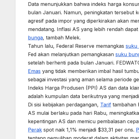
Data menunjukkan bahwa indeks harga konsum
bulan Januari. Namun, peningkatan tersebut 
agresif pada impor yang diperkirakan akan me
mendatang. Inflasi AS yang lebih rendah dap
bunga
, tambah Melek.
Tahun lalu, Federal Reserve memangkas
suku
Fed akan melanjutkan pemangkasan
suku bun
setelah berhenti pada bulan Januari. FEDWA
Emas
yang tidak memberikan imbal hasil tumb
sebagai investasi yang aman selama periode ge
Indeks Harga Produsen (PPI) AS dan data klai
adalah kumpulan data berikutnya yang menjadi 
Di sisi kebijakan perdagangan,
Tarif
tambahan P
AS mulai berlaku pada hari Rabu, meningkatk
kepentingan AS dan memicu pembalasan cepat
Perak
spot naik 1,1% menjadi $33,31 per ons.
P
tentang pemulihan moderat dalam aktivitas m