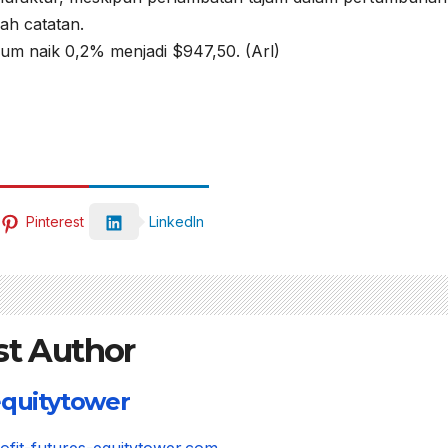
ah catatan.
ium naik 0,2% menjadi $947,50. (Arl)
Pinterest
LinkedIn
st Author
quitytower