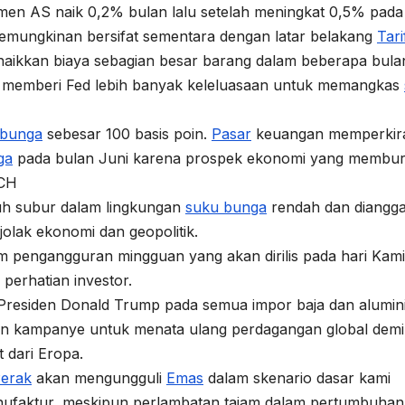
en AS naik 0,2% bulan lalu setelah meningkat 0,5% pada
kemungkinan bersifat sementara dengan latar belakang
Tari
naikkan biaya sebagian besar barang dalam beberapa bula
at memberi Fed lebih banyak keleluasaan untuk memangkas
 bunga
sebesar 100 basis poin.
Pasar
keuangan memperkir
ga
pada bulan Juni karena prospek ekonomi yang membur
TCH
uh subur dalam lingkungan
suku bunga
rendah dan diangg
jolak ekonomi dan geopolitik.
m pengangguran mingguan yang akan dirilis pada hari Kami
perhatian investor.
residen Donald Trump pada semua impor baja dan alumi
an kampanye untuk menata ulang perdagangan global demi
 dari Eropa.
erak
akan mengungguli
Emas
dalam skenario dasar kami
anufaktur, meskipun perlambatan tajam dalam pertumbuha