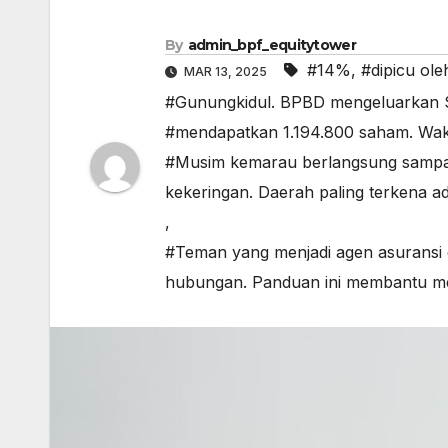
By
admin_bpf_equitytower
#14%
,
#dipicu ol
MAR 13, 2025
#Gunungkidul. BPBD mengeluarkan SK
#mendapatkan 1.194.800 saham. Waki
#Musim kemarau berlangsung sampai
kekeringan. Daerah paling terkena
,
#Teman yang menjadi agen asuransi
hubungan. Panduan ini membantu men