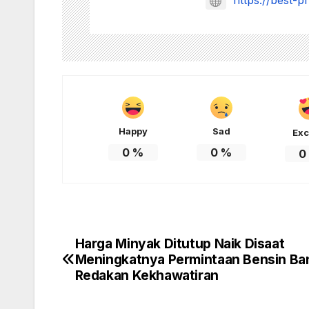
https://best-p
Happy
Sad
Exc
0
%
0
%
0
Harga Minyak Ditutup Naik Disaat
Post
Meningkatnya Permintaan Bensin Ba
navigation
Redakan Kekhawatiran