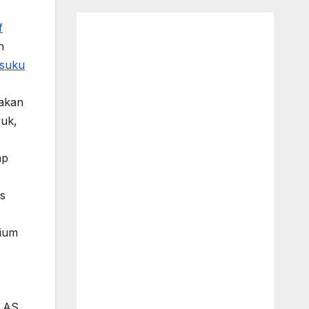
f
n
suku
akan
uk,
ap
s
nium
n AS