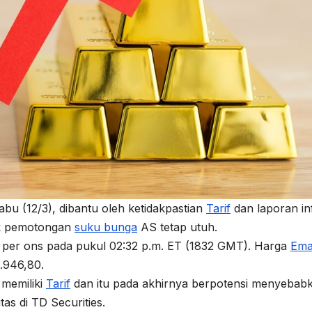
abu (12/3), dibantu oleh ketidakpastian
Tarif
dan laporan inf
uk pemotongan
suku bunga
AS tetap utuh.
 per ons pada pukul 02:32 p.m. ET (1832 GMT). Harga
Ema
2.946,80.
 memiliki
Tarif
dan itu pada akhirnya berpotensi menyebab
tas di TD Securities.