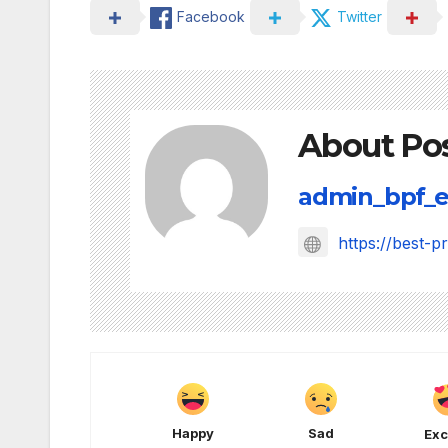
Facebook
Twitter
About Po
admin_bpf_e
https://best-p
Happy
Sad
Exc