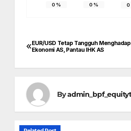
0
%
0
%
0
EUR/USD Tetap Tangguh Menghadapi 
Post
Ekonomi AS, Pantau IHK AS
navigation
By
admin_bpf_equity
Related Post