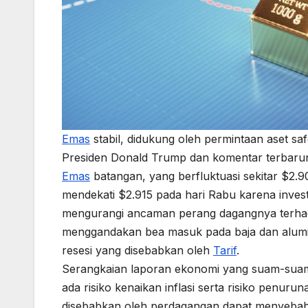
Emas
stabil, didukung oleh permintaan aset sa
Presiden Donald Trump dan komentar terbaru
Emas
batangan, yang berfluktuasi sekitar $2
mendekati $2.915 pada hari Rabu karena inve
mengurangi ancaman perang dagangnya terhad
menggandakan bea masuk pada baja dan alumi
resesi yang disebabkan oleh
Tarif
.
Serangkaian laporan ekonomi yang suam-suam 
ada risiko kenaikan inflasi serta risiko pen
disebabkan oleh perdagangan dapat menyeba