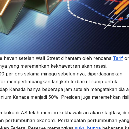
fe haven setelah Wall Street dihantam oleh rencana
Tarif
on
nya yang meremehkan kekhawatiran akan resesi.
.900 per ons selama minggu sebelumnya, diperdagangkan
stor mempertimbangkan langkah terbaru Trump untuk
ap Kanada hanya beberapa jam setelah mengatakan dia 
nium Kanada menjadi 50%. Presiden juga meremehkan risi
kuku di AS telah memicu kekhawatiran akan stagflasi, di
urunan pertumbuhan ekonomi. Perlambatan pertumbuhan yan
bkan Federal Reserve memangkas
suku bunga
beberapa ka