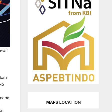
-off
akan
ko
 mana
MAPS LOCATION
g
li