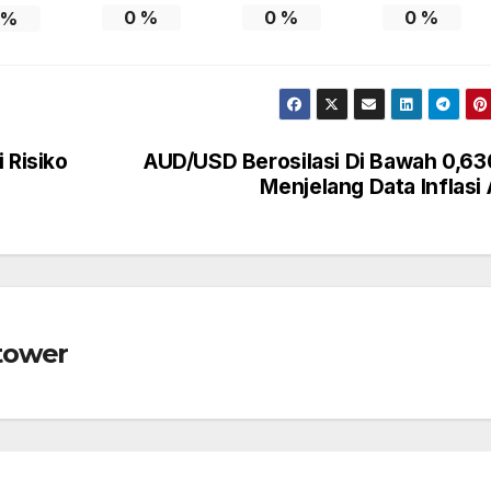
0
%
0
%
0
%
%
Risiko
AUD/USD Berosilasi Di Bawah 0,6
Menjelang Data Inflasi
tower