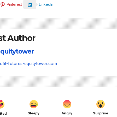
Pinterest
LinkedIn
st Author
quitytower
rofit-futures-equitytower.com
Sleepy
Angry
Surprise
ited