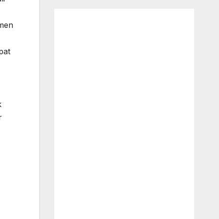
umen
pat
k
r