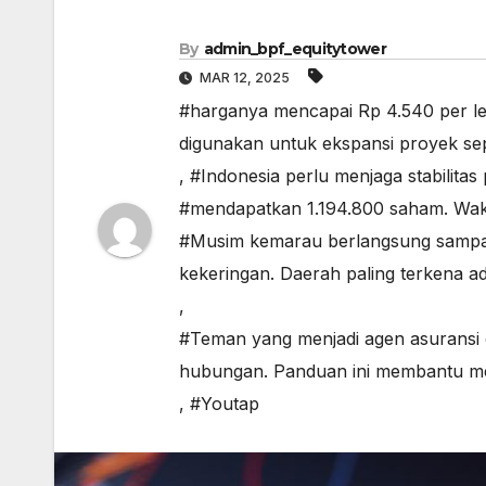
By
admin_bpf_equitytower
MAR 12, 2025
#harganya mencapai Rp 4.540 per le
digunakan untuk ekspansi proyek sep
,
#Indonesia perlu menjaga stabilita
#mendapatkan 1.194.800 saham. Waki
#Musim kemarau berlangsung sampai
kekeringan. Daerah paling terkena
,
#Teman yang menjadi agen asuransi
hubungan. Panduan ini membantu men
,
#Youtap