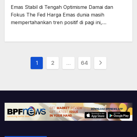
Emas Stabil di Tengah Optimisme Damai dan
Fokus The Fed Harga Emas dunia masih
mempertahankan tren positif di pagi ini,…
Posts
1
2
…
64
pagination