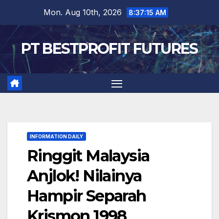
Skip
Mon. Aug 10th, 2026
8:37:16 AM
to
content
PT BESTPROFIT FUTURES
INFORMATION DAILY
Ringgit Malaysia
Anjlok! Nilainya
Hampir Separah
Krismon 1998