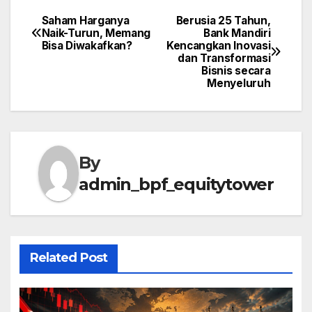
Saham Harganya
Berusia 25 Tahun,
Post
Naik-Turun, Memang
Bank Mandiri
Bisa Diwakafkan?
Kencangkan Inovasi
navigation
dan Transformasi
Bisnis secara
Menyeluruh
By
admin_bpf_equitytower
Related Post