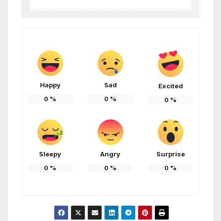
Happy
Sad
Excited
0
%
0
%
0
%
Sleepy
Angry
Surprise
0
%
0
%
0
%