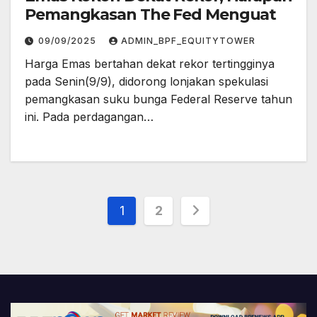
Pemangkasan The Fed Menguat
09/09/2025
ADMIN_BPF_EQUITYTOWER
Harga Emas bertahan dekat rekor tertingginya
pada Senin(9/9), didorong lonjakan spekulasi
pemangkasan suku bunga Federal Reserve tahun
ini. Pada perdagangan…
Posts
1
2
pagination