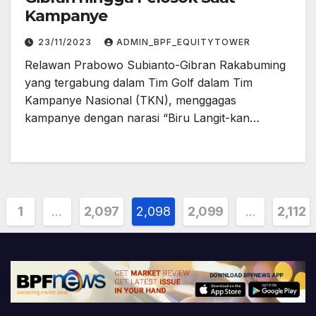
Kampanye
23/11/2023
ADMIN_BPF_EQUITYTOWER
Relawan Prabowo Subianto-Gibran Rakabuming
yang tergabung dalam Tim Golf dalam Tim
Kampanye Nasional (TKN), menggagas
kampanye dengan narasi “Biru Langit-kan…
sts
1
…
2,097
2,098
2,099
…
2,112
ination