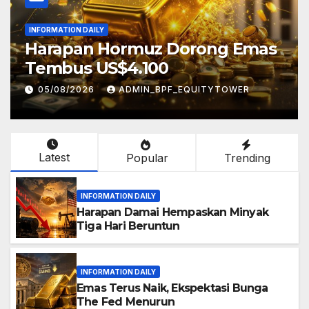
INFORMATION DAILY
uz Dorong Emas
Hormuz Mereda, 
100
Tertekan di Baw
IN_BPF_EQUITYTOWER
05/08/2026
ADMIN_B
Latest
Popular
Trending
INFORMATION DAILY
Harapan Damai Hempaskan Minyak
Tiga Hari Beruntun
INFORMATION DAILY
Emas Terus Naik, Ekspektasi Bunga
The Fed Menurun