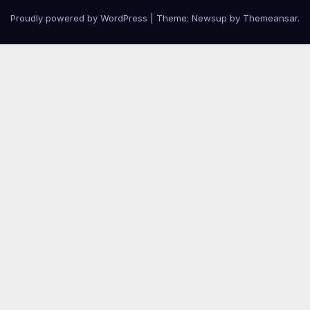
Proudly powered by WordPress
|
Theme:
Newsup
by
Themeansar
.