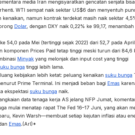
mentara media Iran mengisyaratkan gencatan senjata bisa
 berhenti. WTI sempat naik sekitar US$6 dan menyentuh pun
enaikan, namun kontrak terdekat masih naik sekitar 4,5
dorong
Dolar
, dengan DXY naik 0,22% ke 99,17, menambah
e 54,0 pada Mei (tertinggi sejak 2022) dari 52,7 pada April
n komponen Prices Paid tetap tinggi meski turun dari 84,6 
ombinasi
Minyak
yang melonjak dan input cost yang tinggi
suku bunga
tinggi lebih lama.
luang kebijakan lebih ketat: peluang kenaikan
suku bunga
enurut Prime Terminal. Ini menjadi beban bagi
Emas
karen
ka ekspektasi
suku bunga
naik.
rangkaian data tenaga kerja AS jelang NFP Jumat, komenta
uga mulai menatap rapat The Fed 16–17 Juni, yang akan me
aru, Kevin Warsh—membuat setiap kejutan inflasi atau ene
 dan
Emas
.(Arl)*