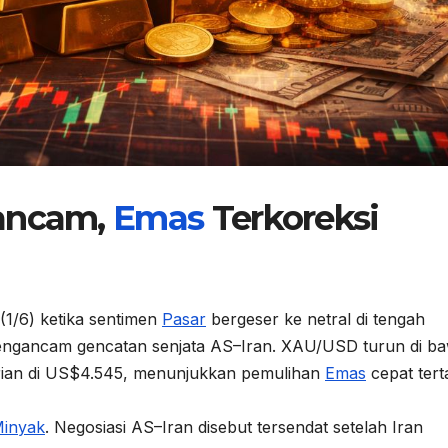
rancam,
Emas
Terkoreksi
(1/6) ketika sentimen
Pasar
bergeser ke netral di tengah
ngancam gencatan senjata AS–Iran. XAU/USD turun di b
rian di US$4.545, menunjukkan pemulihan
Emas
cepat ter
inyak
. Negosiasi AS–Iran disebut tersendat setelah Iran