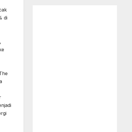
cak
% di
,
ke
The
a
r
njadi
rgi