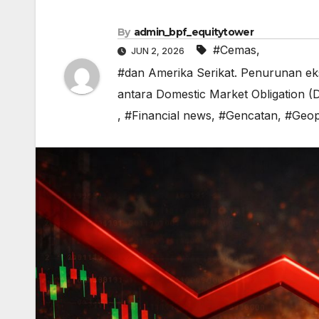
By
admin_bpf_equitytower
#Cemas
,
JUN 2, 2026
#dan Amerika Serikat. Penurunan ek
antara Domestic Market Obligation 
,
#Financial news
,
#Gencatan
,
#Geopo