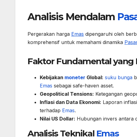
Analisis Mendalam
Pas
Pergerakan harga
Emas
dipengaruhi oleh berba
komprehensif untuk memahami dinamika
Pasa
Faktor Fundamental yan
Kebijakan
moneter
Global:
suku bunga
b
Emas
sebagai safe-haven asset.
Geopolitical Tensions:
Ketegangan geopo
Inflasi dan Data Ekonomi:
Laporan infla
terhadap
Emas
.
Nilai US Dollar:
Hubungan invers antara 
Analisis Teknikal
Emas