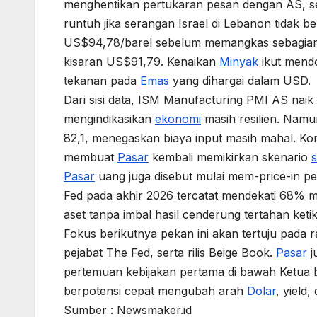
menghentikan pertukaran pesan dengan AS, se
runtuh jika serangan Israel di Lebanon tidak
US$94,78/barel sebelum memangkas sebagian k
kisaran US$91,79. Kenaikan
Minyak
ikut men
tekanan pada
Emas
yang dihargai dalam USD.
Dari sisi data, ISM Manufacturing PMI AS naik k
mengindikasikan
ekonomi
masih resilien. Namu
82,1, menegaskan biaya input masih mahal. K
membuat
Pasar
kembali memikirkan skenario
Pasar
uang juga disebut mulai mem-price-in pe
Fed pada akhir 2026 tercatat mendekati 68% m
aset tanpa imbal hasil cenderung tertahan keti
Fokus berikutnya pekan ini akan tertuju pada 
pejabat The Fed, serta rilis Beige Book.
Pasar
j
pertemuan kebijakan pertama di bawah Ketua b
berpotensi cepat mengubah arah
Dolar
, yield,
Sumber : Newsmaker.id