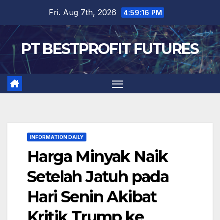
Skip
Fri. Aug 7th, 2026
4:59:17 PM
to
content
PT BESTPROFIT FUTURES
INFORMATION DAILY
Harga Minyak Naik
Setelah Jatuh pada
Hari Senin Akibat
Kritik Trump ke