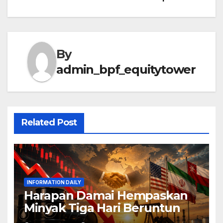
By
admin_bpf_equitytower
Related Post
INFORMATION DAILY
Harapan Damai Hempaskan
Minyak Tiga Hari Beruntun