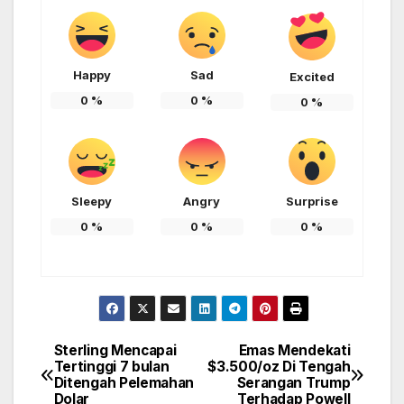
Happy
Sad
Excited
0
%
0
%
0
%
Sleepy
Angry
Surprise
0
%
0
%
0
%
Sterling Mencapai
Emas Mendekati
Post
Tertinggi 7 bulan
$3.500/oz Di Tengah
Ditengah Pelemahan
Serangan Trump
navigation
Dolar
Terhadap Powell