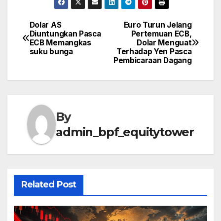
Dolar AS
Euro Turun Jelang
Post
Diuntungkan Pasca
Pertemuan ECB,
ECB Memangkas
Dolar Menguat
navigation
suku bunga
Terhadap Yen Pasca
Pembicaraan Dagang
By
admin_bpf_equitytower
Related Post