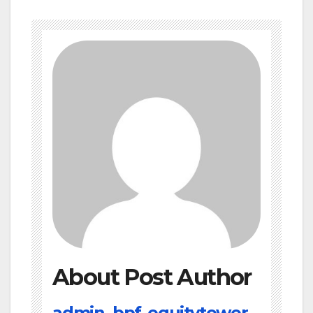
About Post Author
admin_bpf_equitytower