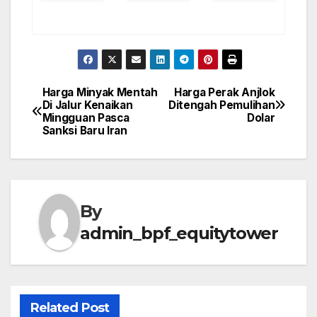
Harga Minyak Mentah
Harga Perak Anjlok
Post
Di Jalur Kenaikan
Ditengah Pemulihan
Mingguan Pasca
Dolar
navigation
Sanksi Baru Iran
By
admin_bpf_equitytower
Related Post