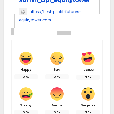
https://best-profit-futures-
equitytower.com
Happy
Sad
Excited
0
%
0
%
0
%
Sleepy
Angry
Surprise
0
%
0
%
0
%