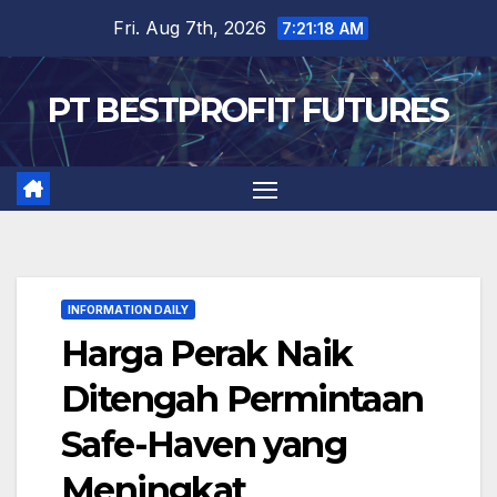
Skip
Fri. Aug 7th, 2026
7:21:19 AM
to
content
PT BESTPROFIT FUTURES
INFORMATION DAILY
Harga Perak Naik
Ditengah Permintaan
Safe-Haven yang
Meningkat