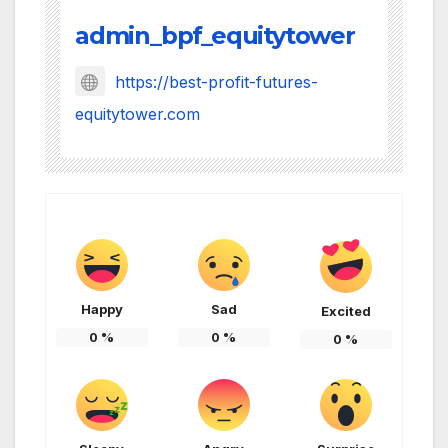
admin_bpf_equitytower
https://best-profit-futures-
equitytower.com
Happy
Sad
Excited
0
%
0
%
0
%