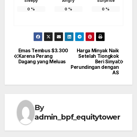
Sleepy
Angry
Surprise
0
%
0
%
0
%
Emas Tembus $3.300
Harga Minyak Naik
Post
Karena Perang
Setelah Tiongkok
Dagang yang Meluas
Beri Sinyal
navigation
Perundingan dengan
AS
By
admin_bpf_equitytower