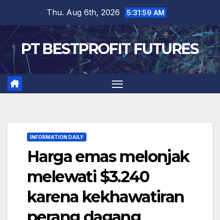
Skip
Thu. Aug 6th, 2026
5:32:00 AM
to
content
PT BESTPROFIT FUTURES
INFORMATION DAILY
Harga emas melonjak
melewati $3.240
karena kekhawatiran
perang dagang