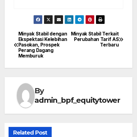
Minyak Stabil dengan
Minyak Stabil Terkait
Post
Ekspektasi Kelebihan
Perubahan Tarif AS
Pasokan, Prospek
Terbaru
navigation
Perang Dagang
Memburuk
By
admin_bpf_equitytower
Related Post