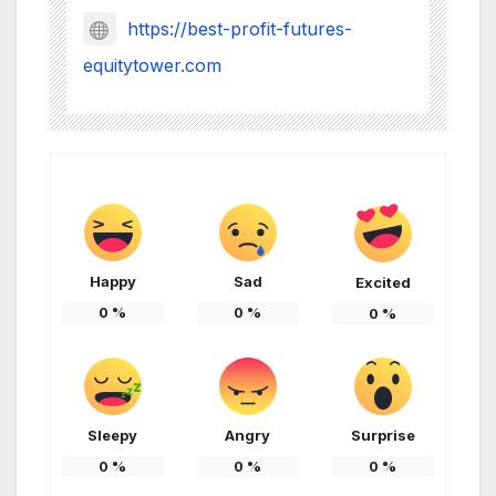
https://best-profit-futures-
equitytower.com
Happy
Sad
Excited
0
%
0
%
0
%
Sleepy
Angry
Surprise
0
%
0
%
0
%