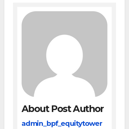
About Post Author
admin_bpf_equitytower