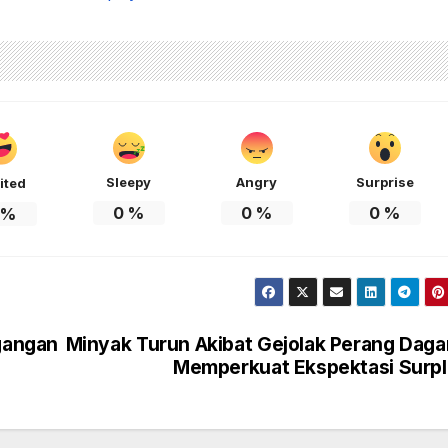
Sleepy
Angry
Surprise
ited
0
%
0
%
0
%
%
gangan
Minyak Turun Akibat Gejolak Perang Dag
Memperkuat Ekspektasi Surp