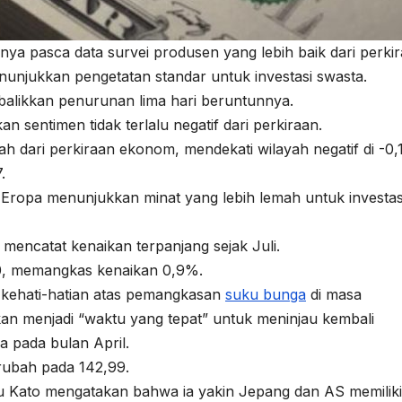
ya pasca data survei produsen yang lebih baik dari perkir
unjukkan pengetatan standar untuk investasi swasta.
likkan penurunan lima hari beruntunnya.
 sentimen tidak terlalu negatif dari perkiraan.
ah dari perkiraan ekonom, mendekati wilayah negatif di -0,
.
 Eropa menunjukkan minat yang lebih lemah untuk investas
encatat kenaikan terpanjang sejak Juli.
, memangkas kenaikan 0,9%.
 kehati-hatian atas pemangkasan
suku bunga
di masa
n menjadi “waktu yang tepat” untuk meninjau kembali
a pada bulan April.
rubah pada 142,99.
u Kato mengatakan bahwa ia yakin Jepang dan AS memiliki