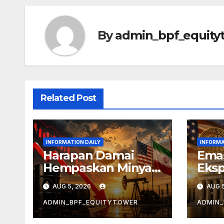
By
admin_bpf_equity
Related Post
INFORMATION DAILY
INFORMA
Harapan Damai
Emas
Hempaskan Minyak
Eksp
Tiga Hari Beruntun
The
AUG 5, 2026
AUG 5
ADMIN_BPF_EQUITYTOWER
ADMIN