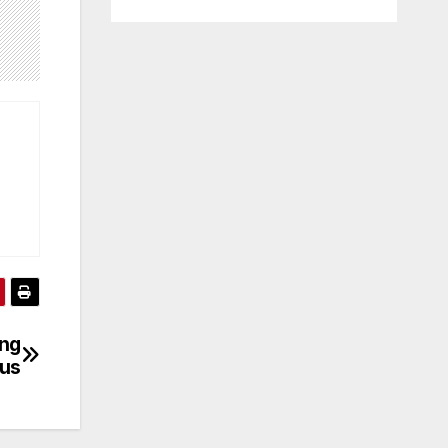
ang
lus