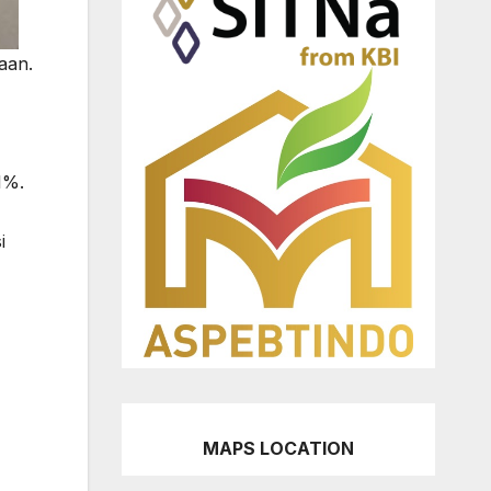
aan.
1%.
i
MAPS LOCATION