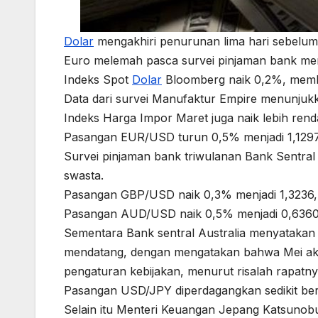
Dolar
mengakhiri penurunan lima hari sebelumn
Euro melemah pasca survei pinjaman bank men
Indeks Spot
Dolar
Bloomberg naik 0,2%, memba
Data dari survei Manufaktur Empire menunjukkan
Indeks Harga Impor Maret juga naik lebih rend
Pasangan EUR/USD turun 0,5% menjadi 1,1297
Survei pinjaman bank triwulanan Bank Sentral
swasta.
Pasangan GBP/USD naik 0,3% menjadi 1,3236, m
Pasangan AUD/USD naik 0,5% menjadi 0,6360
Sementara Bank sentral Australia menyatakan
mendatang, dengan mengatakan bahwa Mei aka
pengaturan kebijakan, menurut risalah rapatny
Pasangan USD/JPY diperdagangkan sedikit be
Selain itu Menteri Keuangan Jepang Katsunob