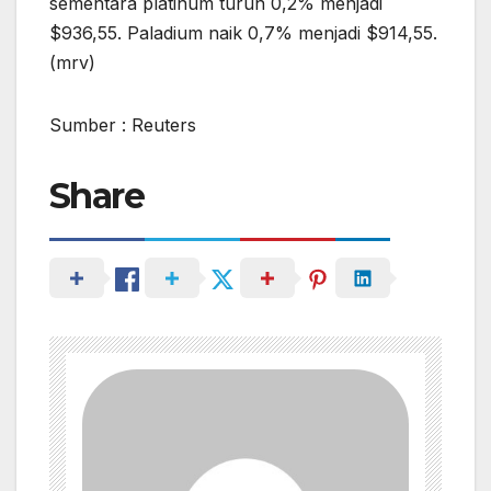
sementara platinum turun 0,2% menjadi
$936,55. Paladium naik 0,7% menjadi $914,55.
(mrv)
Sumber : Reuters
Share