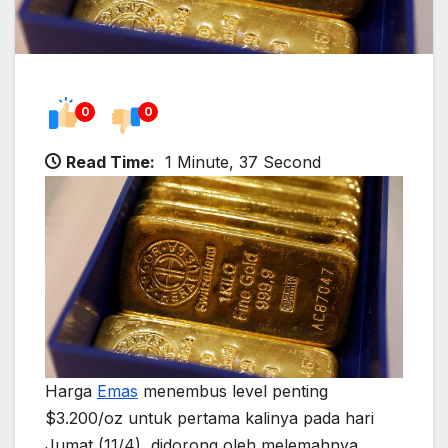
0
0
Read Time:
1 Minute, 37 Second
Harga
Emas
menembus level penting
$3.200/oz untuk pertama kalinya pada hari
Jumat (11/4), didorong oleh melemahnya