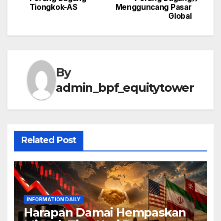
navigation
Tiongkok-AS
Mengguncang Pasar
Global
By
admin_bpf_equitytower
Related Post
INFORMATION DAILY
Harapan Damai Hempaskan