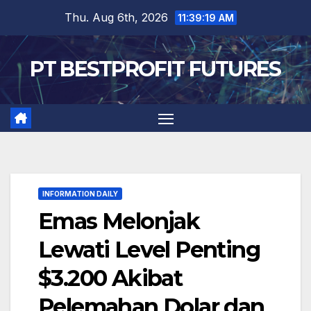
Skip
Thu. Aug 6th, 2026
11:39:20 AM
to
content
PT BESTPROFIT FUTURES
INFORMATION DAILY
Emas Melonjak
Lewati Level Penting
$3.200 Akibat
Pelemahan Dolar dan