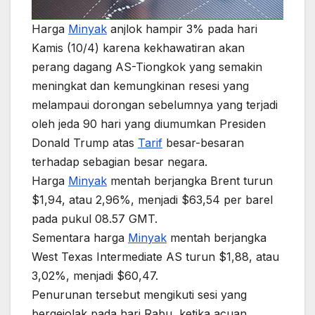
Harga
Minyak
anjlok hampir 3% pada hari
Kamis (10/4) karena kekhawatiran akan
perang dagang AS-Tiongkok yang semakin
meningkat dan kemungkinan resesi yang
melampaui dorongan sebelumnya yang terjadi
oleh jeda 90 hari yang diumumkan Presiden
Donald Trump atas
Tarif
besar-besaran
terhadap sebagian besar negara.
Harga
Minyak
mentah berjangka Brent turun
$1,94, atau 2,96%, menjadi $63,54 per barel
pada pukul 08.57 GMT.
Sementara harga
Minyak
mentah berjangka
West Texas Intermediate AS turun $1,88, atau
3,02%, menjadi $60,47.
Penurunan tersebut mengikuti sesi yang
bergejolak pada hari Rabu, ketika acuan