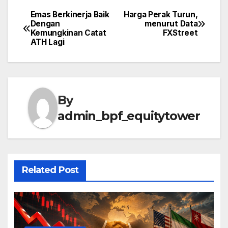
Emas Berkinerja Baik
Harga Perak Turun,
Post
Dengan
menurut Data
Kemungkinan Catat
FXStreet
navigation
ATH Lagi
By
admin_bpf_equitytower
Related Post