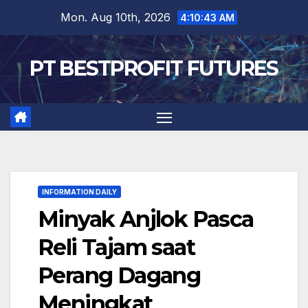
Skip
Mon. Aug 10th, 2026
4:10:44 AM
to
content
PT BESTPROFIT FUTURES
INFORMATION DAILY
Minyak Anjlok Pasca
Reli Tajam saat
Perang Dagang
Meningkat