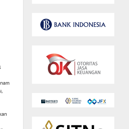
S
enam
u,
kan