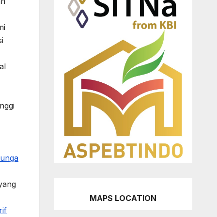
an
mi
i
al
nggi
bunga
 yang
MAPS LOCATION
if