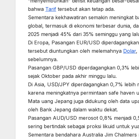
“menyembuhkan” defisit keuangan besar-besar
bahwa
Tarif
tersebut akan tetap ada.
Sementara kekhawatiran semakin meningkat b
global, termasuk di ekonomi terbesar dunia, 
2025 menjadi 45% dari 35% seminggu yang lalu
Di Eropa, Pasangan EUR/USD diperdagangkan 0
tersebut diuntungkan oleh melemahnya
Dolar
,
sebelumnya.
Pasangan GBP/USD diperdagangkan 0,3% lebih r
sejak Oktober pada akhir minggu lalu.
Di Asia, USD/JPY diperdagangkan 0,7% lebih r
karena meningkatnya permintaan safe haven u
Mata uang Jepang juga didukung oleh data up
oleh Bank Jepang dalam waktu dekat.
Pasangan AUD/USD merosot 0,8% menjadi 0,
sering bertindak sebagai proksi likuid untuk yu
Sementara bendahara Australia Jim Chalmer