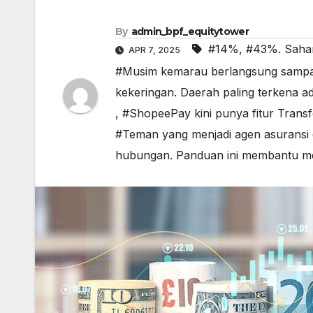
By
admin_bpf_equitytower
#14%
,
#43%. Saham
APR 7, 2025
#Musim kemarau berlangsung sampai
kekeringan. Daerah paling terkena
,
#ShopeePay kini punya fitur Transf
#Teman yang menjadi agen asuransi
hubungan. Panduan ini membantu men