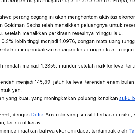
an dengan negara-negara seperti China dan Uni Eropa, d
ahwa perang dagang ini akan menghantam aktivitas ekono
dan Goldman Sachs telah menaikkan peluangnya untuk reses
, setelah menaikkan perkiraan resesinya minggu lalu.
,2% lebih tinggi menjadi 1,0976, dengan mata uang tungg
 setelah mengembalikan sebagian keuntungan kuat minggu
endah menjadi 1,2855, mundur setelah naik ke level terti
endah menjadi 145,89, jatuh ke level terendah enam bulan
ntuk yen.
ah yang kuat, yang meningkatkan peluang kenaikan
suku 
5991, dengan
Dolar
Australia yang sensitif terhadap risiko,
an, terpukul keras.
s memperingatkan bahwa ekonomi dapat terdampak oleh
Tar