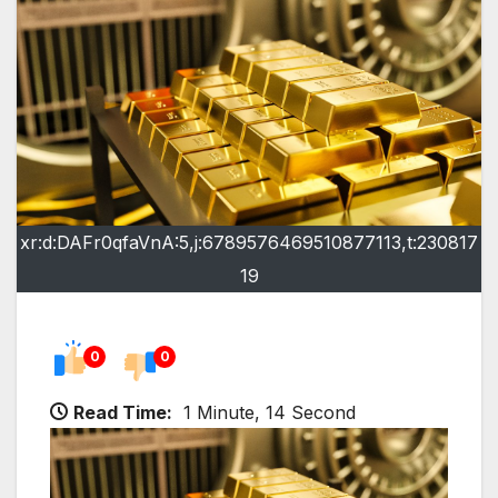
xr:d:DAFr0qfaVnA:5,j:6789576469510877113,t:230817
19
0
0
Read Time:
1 Minute, 14 Second