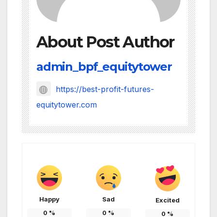
About Post Author
admin_bpf_equitytower
https://best-profit-futures-
equitytower.com
Happy
Sad
Excited
0
%
0
%
0
%