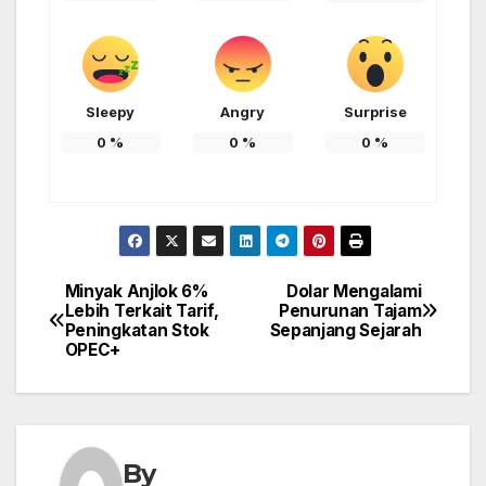
Sleepy
Angry
Surprise
0
%
0
%
0
%
Minyak Anjlok 6%
Dolar Mengalami
Post
Lebih Terkait Tarif,
Penurunan Tajam
Peningkatan Stok
Sepanjang Sejarah
navigation
OPEC+
By