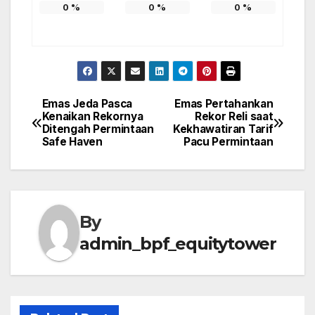
0
%
0
%
0
%
Emas Jeda Pasca
Emas Pertahankan
Post
Kenaikan Rekornya
Rekor Reli saat
Ditengah Permintaan
Kekhawatiran Tarif
navigation
Safe Haven
Pacu Permintaan
By
admin_bpf_equitytower