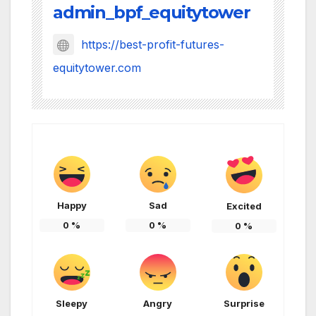
admin_bpf_equitytower
https://best-profit-futures-
equitytower.com
Happy
Sad
Excited
0
%
0
%
0
%
Sleepy
Angry
Surprise