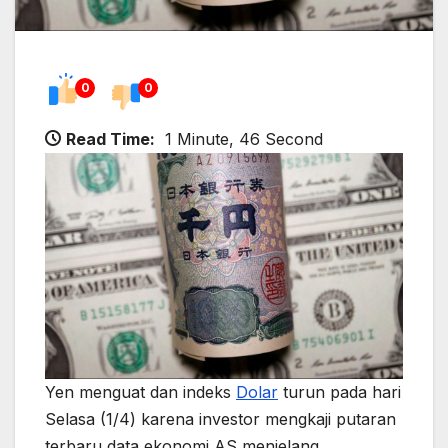
0
0
Read Time:
1 Minute, 46 Second
Yen menguat dan indeks
Dolar
turun pada hari
Selasa (1/4) karena investor mengkaji putaran
terbaru data ekonomi AS menjelang