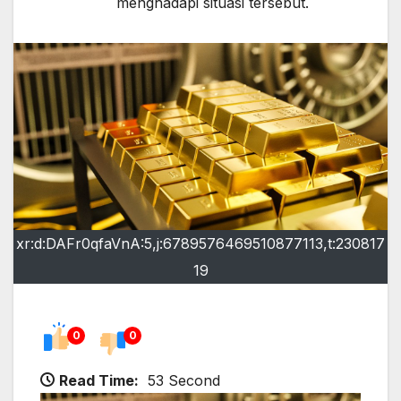
menghadapi situasi tersebut.
xr:d:DAFr0qfaVnA:5,j:6789576469510877113,t:230817
19
0
0
Read Time:
53 Second