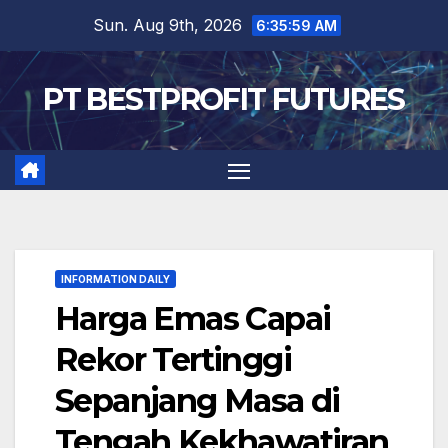
Skip
Sun. Aug 9th, 2026
6:36:00 AM
to
content
PT BESTPROFIT FUTURES
INFORMATION DAILY
Harga Emas Capai
Rekor Tertinggi
Sepanjang Masa di
Tengah Kekhawatiran