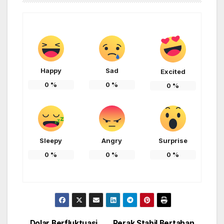
Happy
Sad
Excited
0
%
0
%
0
%
Sleepy
Angry
Surprise
0
%
0
%
0
%
Dolar Berfluktuasi,
Perak Stabil Bertahan