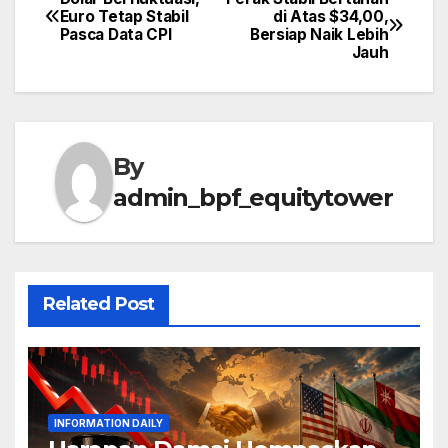
Post
Euro Tetap Stabil
di Atas $34,00,
Pasca Data CPI
Bersiap Naik Lebih
navigation
Jauh
By
admin_bpf_equitytower
Related Post
INFORMATION DAILY