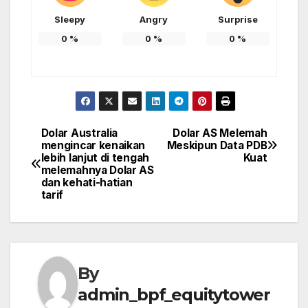
Sleepy
Angry
Surprise
0
%
0
%
0
%
Dolar Australia
Dolar AS Melemah
Post
mengincar kenaikan
Meskipun Data PDB
lebih lanjut di tengah
Kuat
navigation
melemahnya Dolar AS
dan kehati-hatian
tarif
By
admin_bpf_equitytower