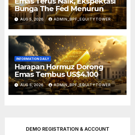
Emas Terus Naik, Ekspektasi
Bunga The Fed Menurun
AUG 5, 2026
ADMIN_BPF_EQUITYTOWER
INFORMATION DAILY
Harapan Hormuz Dorong
Emas Tembus US$4.100
AUG 5, 2026
ADMIN_BPF_EQUITYTOWER
DEMO REGISTRATION & ACCOUNT