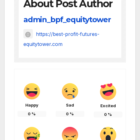
About Post Author
admin_bpf_equitytower
https://best-profit-futures-
equitytower.com
Happy
Sad
Excited
0
%
0
%
0
%