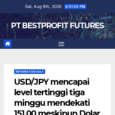
Skip
Sat. Aug 8th, 2026
8:51:51 PM
to
content
PT BESTPROFIT FUTURES
INFORMATION DAILY
USD/JPY mencapai
level tertinggi tiga
minggu mendekati
151,00 meskipun Dolar