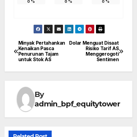
0
%
0
%
0
%
Minyak Pertahankan
Dolar Menguat Disaat
Post
Kenaikan Pasca
Risiko Tarif AS
Penurunan Tajam
Menggerogoti
navigation
untuk Stok AS
Sentimen
By
admin_bpf_equitytower
Related Post