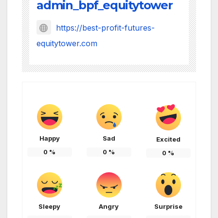
admin_bpf_equitytower
https://best-profit-futures-
equitytower.com
Happy
Sad
Excited
0
%
0
%
0
%
Sleepy
Angry
Surprise