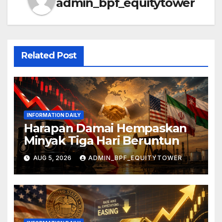
admin_bpf_equitytower
Related Post
INFORMATION DAILY
Harapan Damai Hempaskan
Minyak Tiga Hari Beruntun
AUG 5, 2026
ADMIN_BPF_EQUITYTOWER