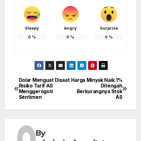
Sleepy
Angry
Surprise
0
%
0
%
0
%
Dolar Menguat Disaat
Harga Minyak Naik 1%
Post
Risiko Tarif AS
Ditengah
Menggerogoti
Berkurangnya Stok
navigation
Sentimen
AS
By