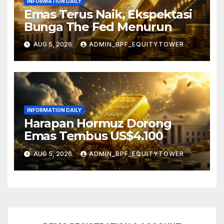
INFORMATION DAILY
Emas Terus Naik, Ekspektasi
Bunga The Fed Menurun
AUG 5, 2026
ADMIN_BPF_EQUITYTOWER
INFORMATION DAILY
Harapan Hormuz Dorong
Emas Tembus US$4.100
AUG 5, 2026
ADMIN_BPF_EQUITYTOWER