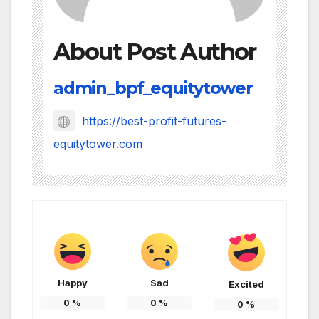
About Post Author
admin_bpf_equitytower
https://best-profit-futures-
equitytower.com
Happy
Sad
Excited
0
%
0
%
0
%