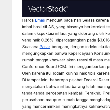
Harga
Emas
menguat pada hari Selasa karena
imbal hasil riil AS, yang biasanya berkorelasi 
dalam ekspektasi inflasi, yang didorong oleh
yang naik 0,26%, diperdagangkan pada $3.018
Suasana
Pasar
beragam, dengan indeks ekuitas
mengungkapkan bahwa Kepercayaan Konsumen t
rumah tangga khawatir akan resesi di masa men
Conference Board (CB). Ini menggambarkan pro
Oleh karena itu, logam kuning naik tipis kare
Di tempat lain, beberapa pejabat Federal Res
menyatakan bahwa inflasi barang telah menin
tanda-tanda percepatan kembali. Terakhir, P
perusahaan maupun rumah tangga menghadapi 
yang mencerminkan meningkatnya kekhawatira