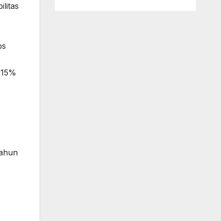
litas
ps
,15%
tahun