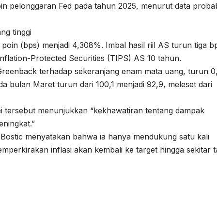
in pelonggaran Fed pada tahun 2025, menurut data probabi
ng tinggi
 poin (bps) menjadi 4,308%. Imbal hasil riil AS turun tiga b
nflation-Protected Securities (TIPS) AS 10 tahun.
Greenback terhadap sekeranjang enam mata uang, turun 0
 bulan Maret turun dari 100,1 menjadi 92,9, meleset dari
ei tersebut menunjukkan “kekhawatiran tentang dampak
ningkat.”
l Bostic menyatakan bahwa ia hanya mendukung satu kali
emperkirakan inflasi akan kembali ke target hingga sekitar 