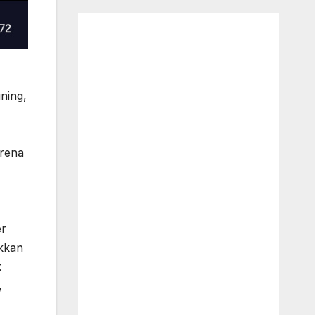
ning,
arena
er
ukkan
k
,