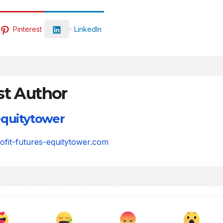
Pinterest
LinkedIn
st Author
quitytower
rofit-futures-equitytower.com