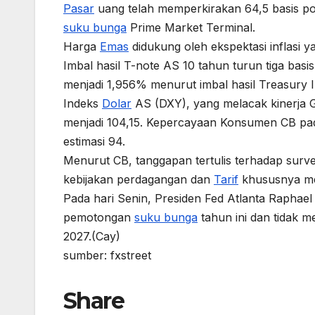
Pasar
uang telah memperkirakan 64,5 basis po
suku bunga
Prime Market Terminal.
Harga
Emas
didukung oleh ekspektasi inflasi ya
Imbal hasil T-note AS 10 tahun turun tiga basis
menjadi 1,956% menurut imbal hasil Treasury I
Indeks
Dolar
AS (DXY), yang melacak kinerja 
menjadi 104,15. Kepercayaan Konsumen CB pada
estimasi 94.
Menurut CB, tanggapan tertulis terhadap surv
kebijakan perdagangan dan
Tarif
khususnya me
Pada hari Senin, Presiden Fed Atlanta Raphae
pemotongan
suku bunga
tahun ini dan tidak m
2027.(Cay)
sumber: fxstreet
Share