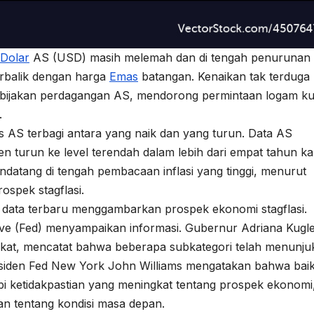
Dolar
AS (USD) masih melemah dan di tengah penurunan
terbalik dengan harga
Emas
batangan. Kenaikan tak terduga
 kebijakan perdagangan AS, mendorong permintaan logam ku
.
 AS terbagi antara yang naik dan yang turun. Data AS
urun ke level terendah dalam lebih dari empat tahun k
datang di tengah pembacaan inflasi yang tinggi, menurut
spek stagflasi.
na data terbaru menggambarkan prospek ekonomi stagflasi.
erve (Fed) menyampaikan informasi. Gubernur Adriana Kugl
gkat, mencatat bahwa beberapa subkategori telah menunj
residen Fed New York John Williams mengatakan bahwa bai
ketidakpastian yang meningkat tentang prospek ekonomi
n tentang kondisi masa depan.