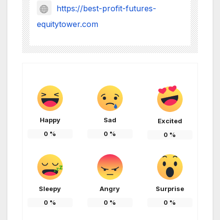
https://best-profit-futures-
equitytower.com
Happy
Sad
Excited
0
%
0
%
0
%
Sleepy
Angry
Surprise
0
%
0
%
0
%