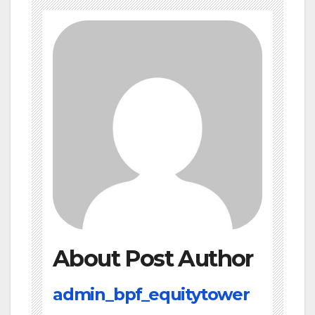
About Post Author
admin_bpf_equitytower