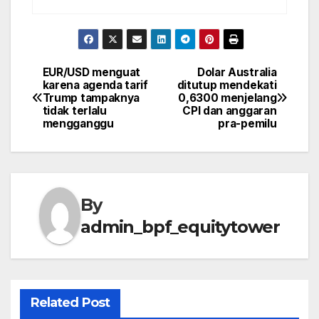
EUR/USD menguat
Dolar Australia
Post
karena agenda tarif
ditutup mendekati
Trump tampaknya
0,6300 menjelang
navigation
tidak terlalu
CPI dan anggaran
mengganggu
pra-pemilu
By
admin_bpf_equitytower
Related Post