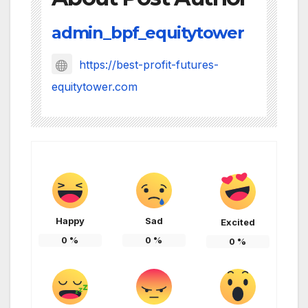
admin_bpf_equitytower
https://best-profit-futures-
equitytower.com
Happy
Sad
Excited
0
%
0
%
0
%