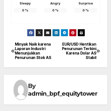
Sleepy
Angry
Surprise
0
%
0
%
0
%
Minyak Naik karena
EUR/USD Hentikan
Post
Laporan Industri
Penurunan Terkini
Menunjukkan
Karena Dolar AS
navigation
Penurunan Stok AS
Stabil
By
admin_bpf_equitytower