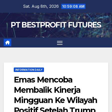
Skip
Sat. Aug 8th, 2026
10:59:09 AM
to
content
PT BESTPROFIT FUTURES
INFORMATION DAILY
Emas Mencoba
Membalik Kinerja
Mingguan Ke Wilayah
Positif Setelah Trump