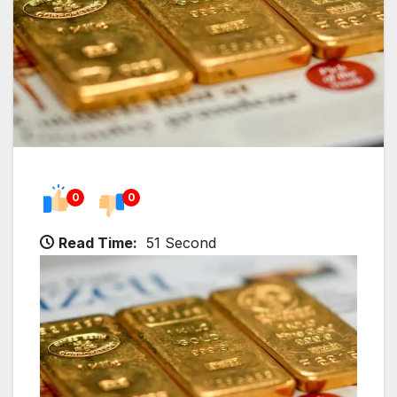
0
0
Read Time:
51 Second