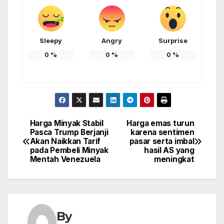
Sleepy
Angry
Surprise
0
%
0
%
0
%
Harga Minyak Stabil
Harga emas turun
Post
Pasca Trump Berjanji
karena sentimen
Akan Naikkan Tarif
pasar serta imbal
navigation
pada Pembeli Minyak
hasil AS yang
Mentah Venezuela
meningkat
By