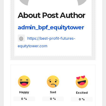
About Post Author
admin_bpf_equitytower
https://best-profit-futures-
equitytower.com
Happy
Sad
Excited
0
%
0
%
0
%