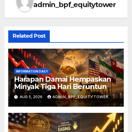
admin_bpf_equitytower
Related Post
INFORMATION DAILY
Harapan Damai Hempaskan
Minyak Tiga Hari Beruntun
AUG 5, 2026
ADMIN_BPF_EQUITYTOWER