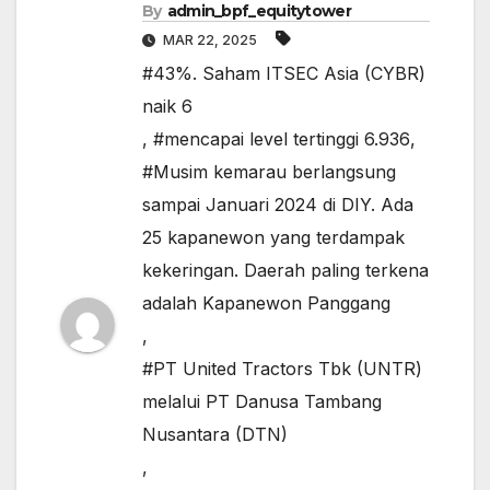
By
admin_bpf_equitytower
MAR 22, 2025
#43%. Saham ITSEC Asia (CYBR)
naik 6
,
#mencapai level tertinggi 6.936
,
#Musim kemarau berlangsung
sampai Januari 2024 di DIY. Ada
25 kapanewon yang terdampak
kekeringan. Daerah paling terkena
adalah Kapanewon Panggang
,
#PT United Tractors Tbk (UNTR)
melalui PT Danusa Tambang
Nusantara (DTN)
,