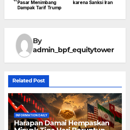
Pasar Menimbang
karena Sanksi Iran
navigation
Dampak Tarif Trump
By
admin_bpf_equitytower
Related Post
INFORMATION DAILY
Harapan Damai Hempaskan