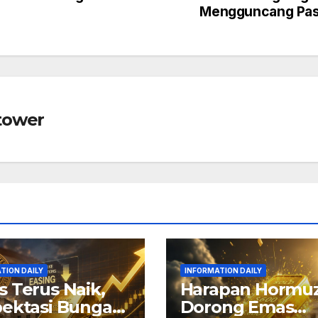
Mengguncang Pas
tower
TION DAILY
INFORMATION DAILY
 Terus Naik,
Harapan Hormu
ektasi Bunga
Dorong Emas