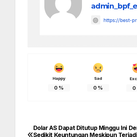
admin_bpf_e
https://best-p
Happy
Sad
Exc
0
%
0
%
0
Dolar AS Dapat Ditutup Minggu Ini D
Post
Sedikit Keuntungan Meskipun Terjad