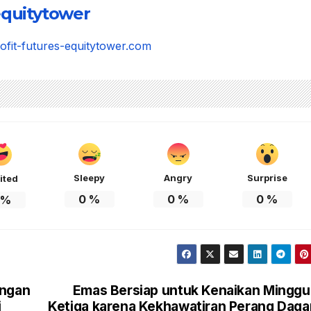
quitytower
rofit-futures-equitytower.com
Sleepy
Angry
Surprise
ited
0
%
0
%
0
%
%
engan
Emas Bersiap untuk Kenaikan Mingg
i
Ketiga karena Kekhawatiran Perang Dag