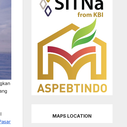
ngkan
ang
l
MAPS LOCATION
Pasar