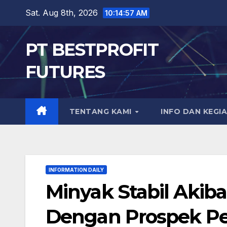
Skip
Sat. Aug 8th, 2026
10:14:58 AM
to
content
PT BESTPROFIT
FUTURES
TENTANG KAMI
INFO DAN KEGI
INFORMATION DAILY
Minyak Stabil Akib
Dengan Prospek P