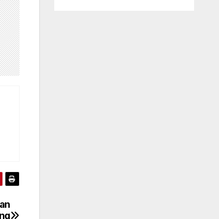
uan
ang