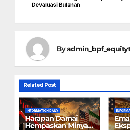
navigation
Devaluasi Bulanan
By
admin_bpf_equity
Related Post
INFORMATION DAILY
INFORMA
Harapan Damai
Emas
Hempaskan Minyak
Eksp