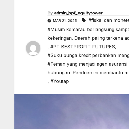
By
admin_bpf_equitytower
#fiskal dan monet
MAR 21, 2025
#Musim kemarau berlangsung sampai
kekeringan. Daerah paling terkena
,
#PT BESTPROFIT FUTURES
,
#Suku bunga kredit perbankan meng
#Teman yang menjadi agen asuransi
hubungan. Panduan ini membantu men
,
#Youtap