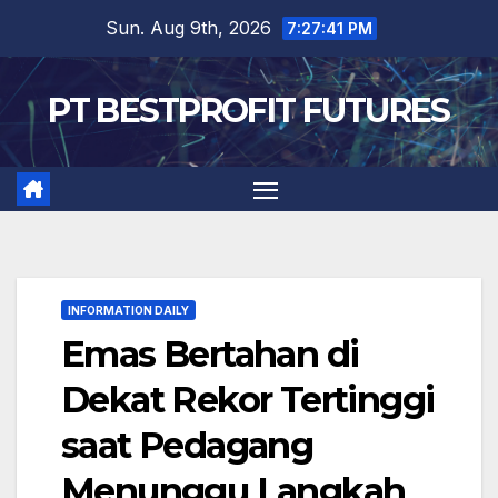
Skip
Sun. Aug 9th, 2026
7:27:42 PM
to
content
PT BESTPROFIT FUTURES
INFORMATION DAILY
Emas Bertahan di
Dekat Rekor Tertinggi
saat Pedagang
Menunggu Langkah