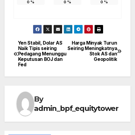
0
%
0
%
0
%
Yen Stabil, Dolar AS
Harga Minyak Turun
Post
Naik Tipis seiring
Seiring Meningkatnya
Pedagang Menunggu
Stok AS dan
navigation
Keputusan BOJ dan
Geopolitik
Fed
By
admin_bpf_equitytower