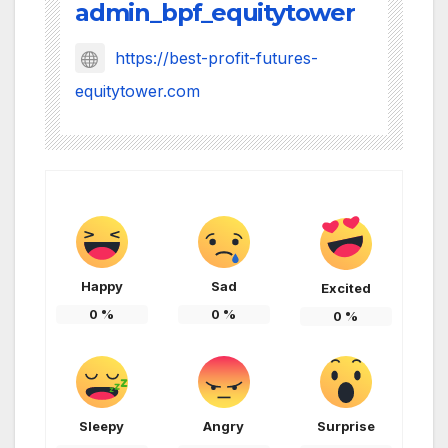
admin_bpf_equitytower
https://best-profit-futures-
equitytower.com
Happy
Sad
Excited
0
%
0
%
0
%
Sleepy
Angry
Surprise