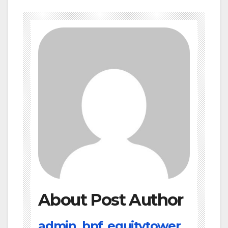
About Post Author
admin_bpf_equitytower