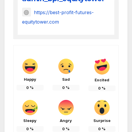
https://best-profit-futures-
equitytower.com
Happy
Sad
Excited
0
%
0
%
0
%
Sleepy
Angry
Surprise
0
%
0
%
0
%