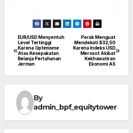
EUR/USD Menyentuh
Perak Menguat
Post
Level Tertinggi
Mendekati $32,50
Karena Optimisme
Karena Indeks USD
navigation
Atas Kesepakatan
Merosot Akibat
Belanja Pertahanan
Kekhawatiran
Jerman
Ekonomi AS
By
admin_bpf_equitytower