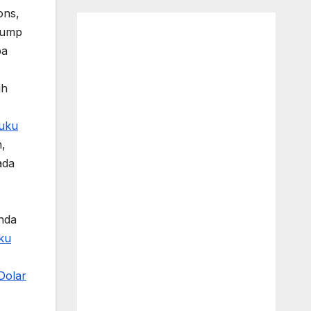
ons,
Trump
pa
ih
uku
,
ada
nda
ku
Dolar