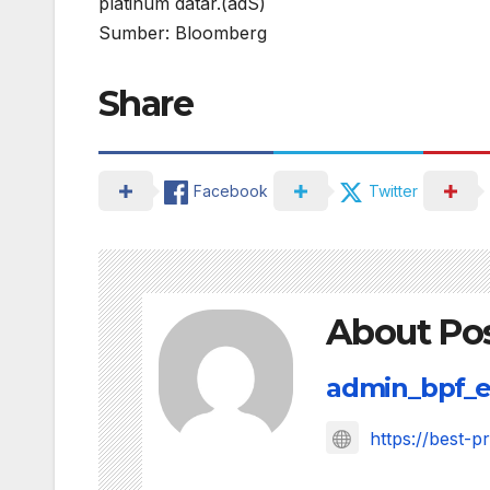
platinum datar.(adS)
Sumber: Bloomberg
Share
Facebook
Twitter
About Po
admin_bpf_e
https://best-p