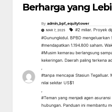
Berharga yang Lebi
By
admin_bpf_equitytower
#2 miliar. Proyek d
MAR 7, 2025
#Gunungkidul. BPBD mengeluarkan SK
#mendapatkan 1.194.800 saham. Waki
#Musim kemarau berlangsung sampai
kekeringan. Daerah paling terkena
,
#tanpa mencapai Stasiun Tegalluar. M
nilai sekitar US$1
,
#Teman yang menjadi agen asuransi
hubungan. Panduan ini membantu men