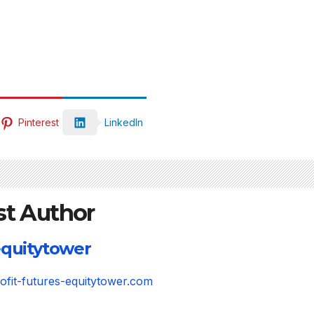
Pinterest
LinkedIn
st Author
quitytower
rofit-futures-equitytower.com