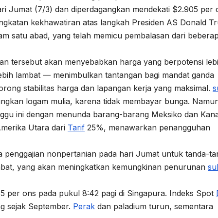
ri Jumat (7/3) dan diperdagangkan mendekati $2.905 per 
eningkatan kekhawatiran atas langkah Presiden AS Donald 
am satu abad, yang telah memicu pembalasan dari bebera
an tersebut akan menyebabkan harga yang berpotensi leb
ebih lambat — menimbulkan tantangan bagi mandat ganda
ong stabilitas harga dan lapangan kerja yang maksimal.
s
ngkan logam mulia, karena tidak membayar bunga. Namun
ggu ini dengan menunda barang-barang Meksiko dan Kan
Amerika Utara dari
Tarif
25%, menawarkan penangguhan
a penggajian nonpertanian pada hari Jumat untuk tanda-ta
mbat, yang akan meningkatkan kemungkinan penurunan
su
5 per ons pada pukul 8:42 pagi di Singapura. Indeks Spot
ng sejak September.
Perak
dan paladium turun, sementara