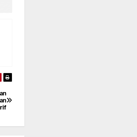
uan
uan
rif