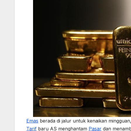
Emas
berada di jalur untuk kenaikan mingguan,
Tarif
baru AS menghantam
Pasar
dan menamba