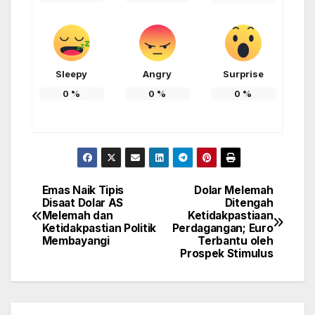
Sleepy
Angry
Surprise
0
%
0
%
0
%
Emas Naik Tipis
Dolar Melemah
Post
Disaat Dolar AS
Ditengah
Melemah dan
Ketidakpastiaan
navigation
Ketidakpastian Politik
Perdagangan; Euro
Membayangi
Terbantu oleh
Prospek Stimulus