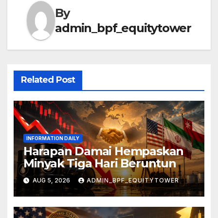
By
admin_bpf_equitytower
Related Post
INFORMATION DAILY
Harapan Damai Hempaskan
Minyak Tiga Hari Beruntun
AUG 5, 2026
ADMIN_BPF_EQUITYTOWER