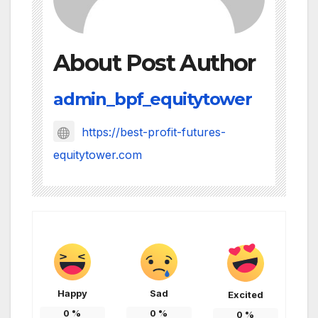
About Post Author
admin_bpf_equitytower
https://best-profit-futures-
equitytower.com
Happy
Sad
Excited
0
%
0
%
0
%