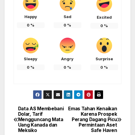
Happy
Sad
Excited
0
%
0
%
0
%
Sleepy
Angry
Surprise
0
%
0
%
0
%
Data AS Membebani
Emas Tahan Kenaikan
Post
Dolar, Tarif
Karena Prospek
Mengguncang Mata
Perang Dagang Picu
navigation
Uang Kanada dan
Permintaan Aset
Meksiko
Safe Haven