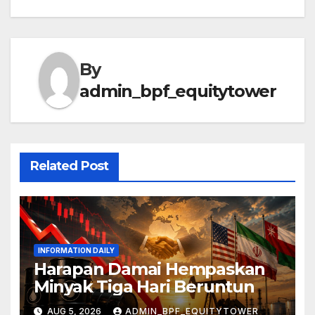
By
admin_bpf_equitytower
Related Post
INFORMATION DAILY
Harapan Damai Hempaskan
Minyak Tiga Hari Beruntun
AUG 5, 2026
ADMIN_BPF_EQUITYTOWER