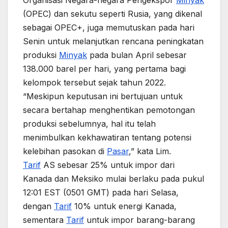
Organisasi Negara-negara Pengekspor
Minyak
(OPEC) dan sekutu seperti Rusia, yang dikenal
sebagai OPEC+, juga memutuskan pada hari
Senin untuk melanjutkan rencana peningkatan
produksi
Minyak
pada bulan April sebesar
138.000 barel per hari, yang pertama bagi
kelompok tersebut sejak tahun 2022.
“Meskipun keputusan ini bertujuan untuk
secara bertahap menghentikan pemotongan
produksi sebelumnya, hal itu telah
menimbulkan kekhawatiran tentang potensi
kelebihan pasokan di
Pasar
,” kata Lim.
Tarif
AS sebesar 25% untuk impor dari
Kanada dan Meksiko mulai berlaku pada pukul
12:01 EST (0501 GMT) pada hari Selasa,
dengan
Tarif
10% untuk energi Kanada,
sementara
Tarif
untuk impor barang-barang