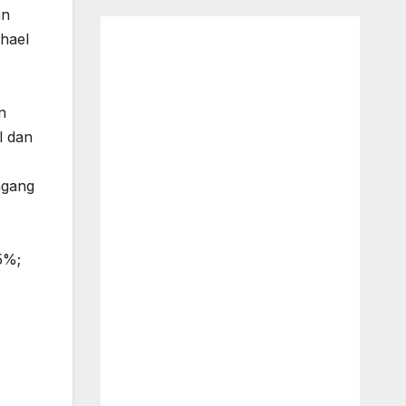
an
chael
n
l dan
agang
5%;