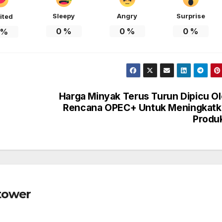
Sleepy
Angry
Surprise
ited
0
%
0
%
0
%
%
Harga Minyak Terus Turun Dipicu O
Rencana OPEC+ Untuk Meningkatk
Produ
tower