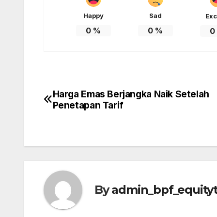
Happy
Sad
Exc
0
%
0
%
0
Harga Emas Berjangka Naik Setelah
Post
Penetapan Tarif
navigation
By
admin_bpf_equity