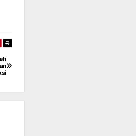
leh
an
ksi