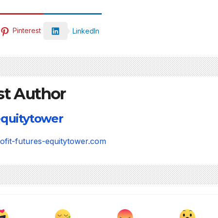
Pinterest
LinkedIn
st Author
quitytower
rofit-futures-equitytower.com