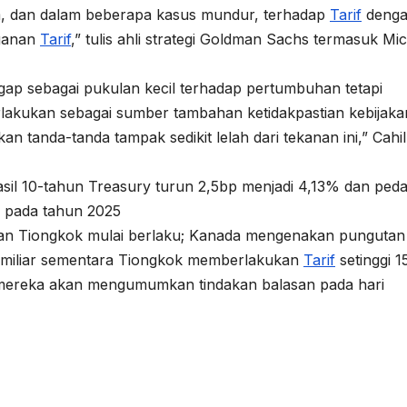
, dan dalam beberapa kasus mundur, terhadap
Tarif
deng
nganan
Tarif
,” tulis ahli strategi Goldman Sachs termasuk Mi
ap sebagai pukulan kecil terhadap pertumbuhan tetapi
erlakukan sebagai sumber tambahan ketidakpastian kebijaka
 tanda-tanda tampak sedikit lelah dari tekanan ini,” Cahil
hasil 10-tahun Treasury turun 2,5bp menjadi 4,13% dan ped
 pada tahun 2025
dan Tiongkok mulai berlaku; Kanada mengenakan pungutan
7 miliar sementara Tiongkok memberlakukan
Tarif
setinggi 1
mereka akan mengumumkan tindakan balasan pada hari