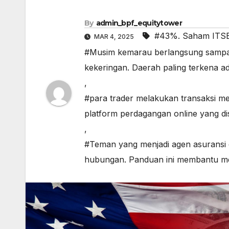
By
admin_bpf_equitytower
#43%. Saham ITSE
MAR 4, 2025
#Musim kemarau berlangsung sampai
kekeringan. Daerah paling terkena
,
#para trader melakukan transaksi m
platform perdagangan online yang d
,
#Teman yang menjadi agen asuransi
hubungan. Panduan ini membantu men