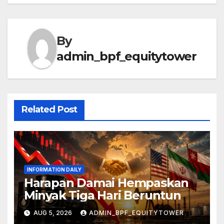
By
admin_bpf_equitytower
Related Post
INFORMATION DAILY
Harapan Damai Hempaskan
Minyak Tiga Hari Beruntun
AUG 5, 2026
ADMIN_BPF_EQUITYTOWER