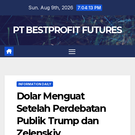
Skip
Sun. Aug 9th, 2026
7:04:14 PM
to
content
PT BESTPROFIT FUTURES
INFORMATION DAILY
Dolar Menguat
Setelah Perdebatan
Publik Trump dan
Zelenskiy