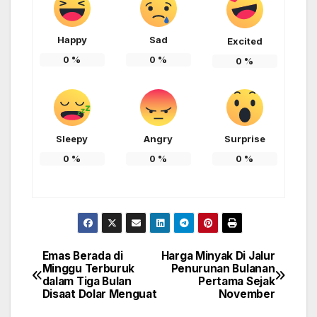
Happy
Sad
Excited
0
%
0
%
0
%
Sleepy
Angry
Surprise
0
%
0
%
0
%
Emas Berada di
Harga Minyak Di Jalur
Post
Minggu Terburuk
Penurunan Bulanan
dalam Tiga Bulan
Pertama Sejak
navigation
Disaat Dolar Menguat
November