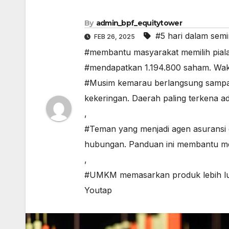
By
admin_bpf_equitytower
#5 hari dalam sem
FEB 26, 2025
#membantu masyarakat memilih pialan
#mendapatkan 1.194.800 saham. Waki
#Musim kemarau berlangsung sampai
kekeringan. Daerah paling terkena
,
#Teman yang menjadi agen asuransi
hubungan. Panduan ini membantu men
,
#UMKM memasarkan produk lebih lua
Youtap