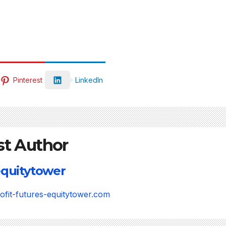
Pinterest
LinkedIn
st Author
quitytower
rofit-futures-equitytower.com