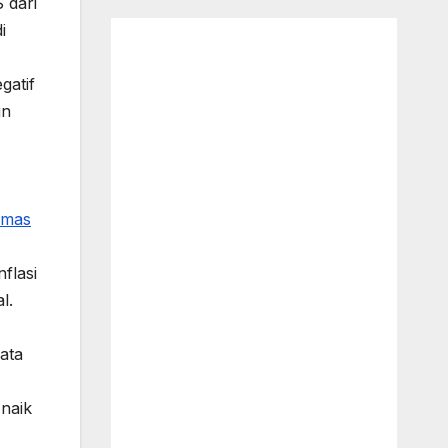
 dari
i
gatif
un
Emas
flasi
l.
kata
naik