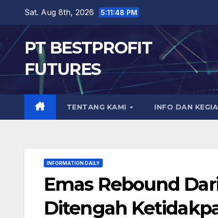
Skip
Sat. Aug 8th, 2026
5:11:50 PM
to
content
PT BESTPROFIT
FUTURES
TENTANG KAMI
INFO DAN KEGI
INFORMATION DAILY
Emas Rebound Dar
Ditengah Ketidakpas