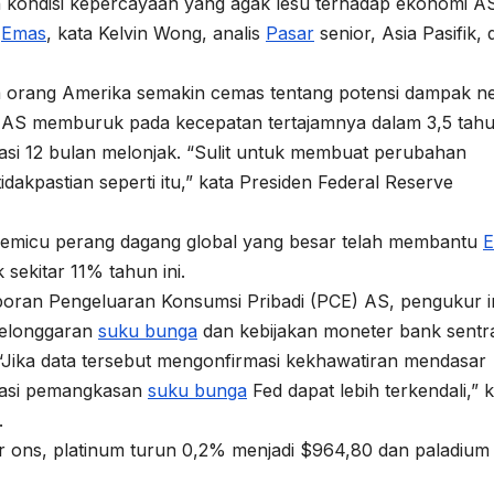
ondisi kepercayaan yang agak lesu terhadap ekonomi AS
g
Emas
, kata Kelvin Wong, analis
Pasar
senior, Asia Pasifik, d
a orang Amerika semakin cemas tentang potensi dampak ne
 AS memburuk pada kecepatan tertajamnya dalam 3,5 tah
lasi 12 bulan melonjak. “Sulit untuk membuat perubahan
idakpastian seperti itu,” kata Presiden Federal Reserve
micu perang dagang global yang besar telah membantu
 sekitar 11% tahun ini.
ran Pengeluaran Konsumsi Pribadi (PCE) AS, pengukur in
pelonggaran
suku bunga
dan kebijakan moneter bank sentra
. “Jika data tersebut mengonfirmasi kekhawatiran mendasar
ktasi pemangkasan
suku bunga
Fed dapat lebih terkendali,” 
.
r ons, platinum turun 0,2% menjadi $964,80 dan paladium 