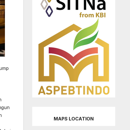
rump
n
ngun
n
MAPS LOCATION