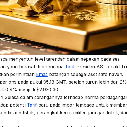
sca menyentuh level terendah dalam sepekan pada sesi
ian yang berasal dari rencana
Tarif
Presiden AS Donald T
atkan permintaan
Emas
batangan sebagai aset safe haven.
per ons pada pukul 05.13 GMT, setelah turun lebih dari 2%
ik 0,4% menjadi $2.930,30.
ri Selasa dalam serangannya terhadap norma perdaganga
adap potensi
Tarif
baru pada impor tembaga untuk memba
araan listrik, perangkat keras militer, jaringan listrik, da