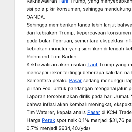
Kekhawatiran
Tarif
Trump, yang menyebabkan k
sisi pola pikir konsumen, sehingga mendukun
OANDA.
Sehingga memberikan tanda lebih lanjut bahw
dari kebijakan Trump, kepercayaan konsumen
pada bulan Februari, sementara ekspektasi inf
kebijakan moneter yang signifikan di tengah ket
Richmond Tom Barkin.
Kekhawatiran akan usulan
Tarif
Trump yang me
mencapai rekor tertinggi beberapa kali dan naik
Sementara pelaku
Pasar
sedang menunggu lapo
pilihan Fed, untuk pandangan mengenai jalur 
Laporan tersebut akan dirilis pada hari Jumat
bahwa inflasi akan kembali meningkat, ekspe
Tim Waterer, kepala analis
Pasar
di KCM Trade
Harga
Perak
spot naik 0,1% menjadi $31,76 pe
0,7% menjadi $934,40.(yds)