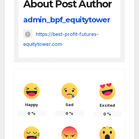
About Post Author
admin_bpf_equitytower
https://best-profit-futures-
equitytower.com
Happy
Sad
Excited
0
%
0
%
0
%