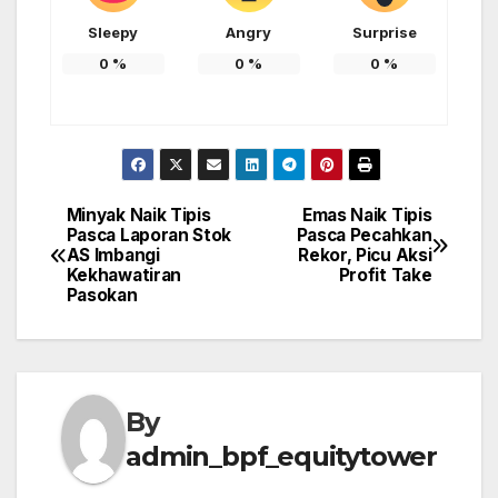
Sleepy
Angry
Surprise
0
%
0
%
0
%
Minyak Naik Tipis
Emas Naik Tipis
Post
Pasca Laporan Stok
Pasca Pecahkan
AS Imbangi
Rekor, Picu Aksi
navigation
Kekhawatiran
Profit Take
Pasokan
By
admin_bpf_equitytower