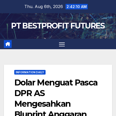
Skip
Thu. Aug 6th, 2026
2:42:11 AM
to
content
PT BESTPROFIT FUTURES
INFORMATION DAILY
Dolar Menguat Pasca
DPR AS
Mengesahkan
Bluprint Anggaran