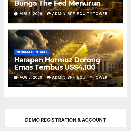
Bunga The Fed Menurun
AUG 5, 2026
ADMIN_BPF_EQUITYTOWER
INFORMATION DAILY
Harapan Hormuz Dorong
Emas Tembus US$4.100
AUG 5, 2026
ADMIN_BPF_EQUITYTOWER
DEMO REGISTRATION & ACCOUNT