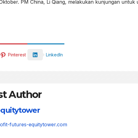
 Oktober. PM China, Li Qiang, melakukan kunjungan untuk u
Pinterest
LinkedIn
st Author
quitytower
rofit-futures-equitytower.com