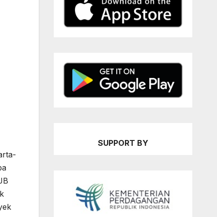
SUPPORT BY
arta-
ba
CJB
uk
oyek