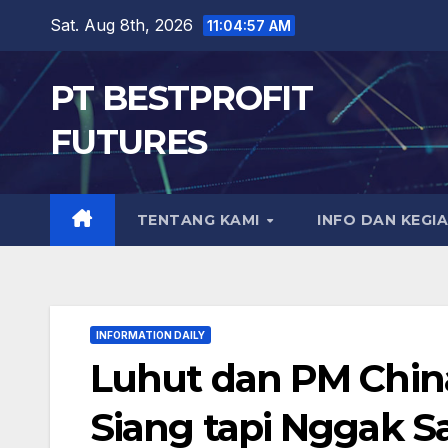
Skip
Sat. Aug 8th, 2026
11:04:58 AM
to
content
PT BESTPROFIT
FUTURES
TENTANG KAMI
INFO DAN KEGI
INFORMATION DAILY
Luhut dan PM China
Siang tapi Nggak S