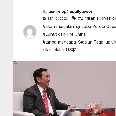
By
admin_bpf_equitytower
#2 miliar. Proyek 
SEP 10, 2023
#akan menjalani uji coba Kereta Cepa
#Luhut dan PM China
,
#tanpa mencapai Stasiun Tegalluar. M
nilai sekitar US$1