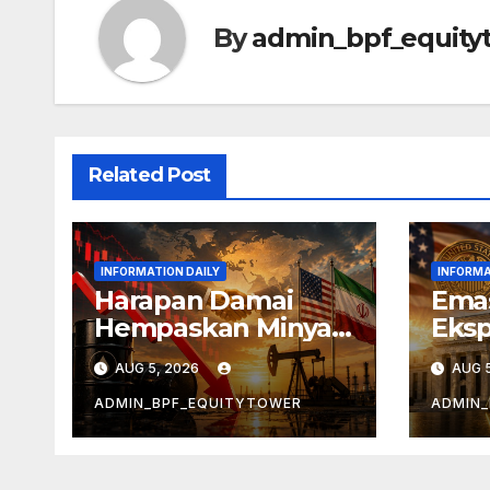
By
admin_bpf_equity
Related Post
INFORMATION DAILY
INFORMA
Harapan Damai
Emas
Hempaskan Minyak
Eksp
Tiga Hari Beruntun
The
AUG 5, 2026
AUG 5
ADMIN_BPF_EQUITYTOWER
ADMIN