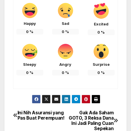
Happy
Sad
Excited
0
%
0
%
0
%
Sleepy
Angry
Surprise
0
%
0
%
0
%
Ini Nih Asuransi yang
Gak Ada Saham
Post
Pas Buat Perempuan!
GOTO, 3 Reksa Dana
Ini Jadi Paling Cuan
navigation
Sepekan