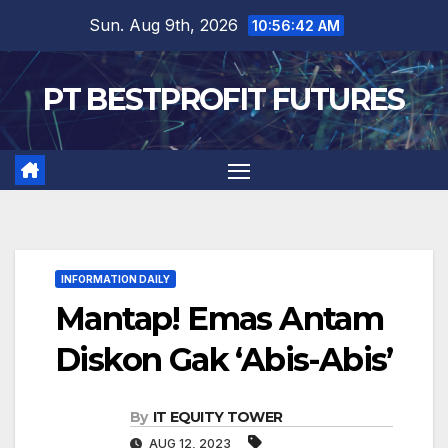
Skip
Sun. Aug 9th, 2026
10:56:43 AM
to
content
PT BESTPROFIT FUTURES
INFORMATION DAILY
Mantap! Emas Antam
Diskon Gak ‘Abis-Abis’
By
IT EQUITY TOWER
AUG 12, 2023